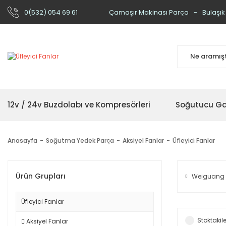
0(532) 054 69 61
Çamaşır Makinası Parça
Bulaşık
12v / 24v Buzdolabı ve Kompresörleri
Soğutucu Ga
Anasayfa
Soğutma Yedek Parça
Aksiyel Fanlar
Üfleyici Fanlar
Ürün Grupları
Weiguang
Üfleyici Fanlar
Stoktakile
Aksiyel Fanlar