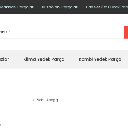
 Makinası Parçaları
Buzdolabı Parçaları
Fırın Set Üstü Ocak Par
zlar
Klima Yedek Parça
Kombi Yedek Parça
Ziehl-Abegg
r