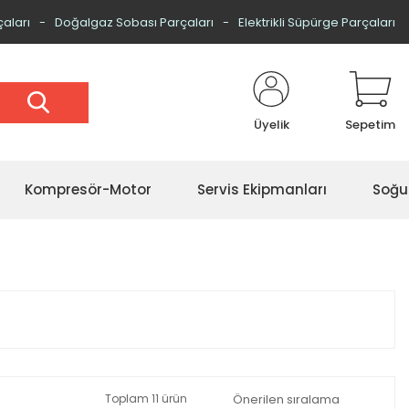
çaları
Doğalgaz Sobası Parçaları
Elektrikli Süpürge Parçaları
Üyelik
Sepetim
Kompresör-Motor
Servis Ekipmanları
Soğu
Toplam 11 ürün