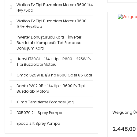
Walton Ev Tipi Buzdolabı Motoru R600 1/4
Hvy75aa
Walton Ev Tipi Buzdolabı Motoru R600
1/4+ Hvyx9aa
İnverter Dönüştürücü Kartı - İnverter
Buzdolabı Kompresör Tek Frekansa
Dönüşüm Kartı
Huayi E130CL - 1/4+ Hp - R600 - 225W Ev
Tipi Buzdolabı Motoru
Gmcc SZ59F1E 1/8 hp R600 Gazlı 85 Kcal
Danfu PW12 0B - 1/4 Hp - R600 Ev Tipi
Buzdolabı Motoru
Klima Temizleme Pompası Şarjlı
Weiguang ÜF
DX5079 2 lt Sprey Pompa
Epoca 2 lt Sprey Pompa
2.448,00