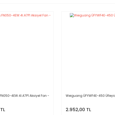
FN050-4EW.4I.A7P1 Aksiyel Fan -
Weiguang ÜFYWF4E-450 Üfleyic
 TL
2.952,00 TL