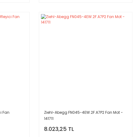
i Fan
Ziehl-Abegg FN045-4EW.2F.A7P2 Fan Mot -
141711
8.023,25 TL