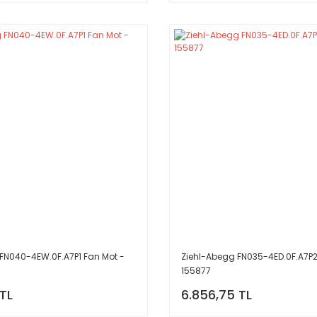
FN040-4EW.0F.A7P1 Fan Mot -
Ziehl-Abegg FN035-4ED.0F.A7P2
155877
 TL
6.856,75 TL