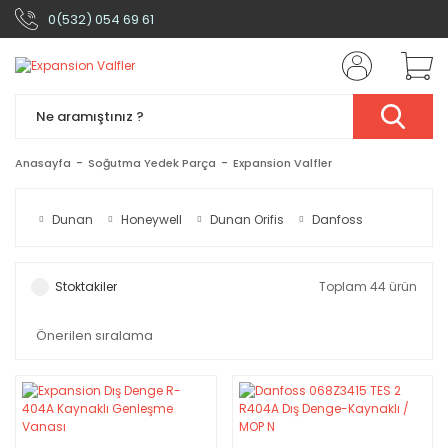
0(532) 054 69 61
Anasayfa
Soğutma Yedek Parça
Expansion Valfler
Dunan
Honeywell
Dunan Orifis
Danfoss
Stoktakiler
Toplam 44 ürün