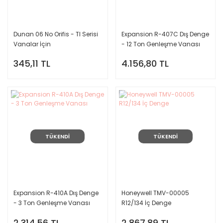
Dunan 06 No Orifis - TI Serisi
Expansion R-407C Dış Denge
Vanalar İçin
- 12 Ton Genleşme Vanası
345,11 TL
4.156,80 TL
TÜKENDİ
TÜKENDİ
Expansion R-410A Dış Denge
Honeywell TMV-00005
- 3 Ton Genleşme Vanası
R12/134 İç Denge
2.314,56 TL
2.867,89 TL