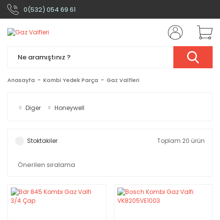
0(532) 054 69 61
Anasayfa
Kombi Yedek Parça
Gaz Valfleri
Diger
Honeywell
Stoktakiler
Toplam 20 ürün