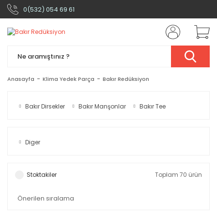
0(532) 054 69 61
Anasayfa
Klima Yedek Parça
Bakır Redüksiyon
Bakır Dirsekler
Bakır Manşonlar
Bakır Tee
Diger
Stoktakiler
Toplam 70 ürün