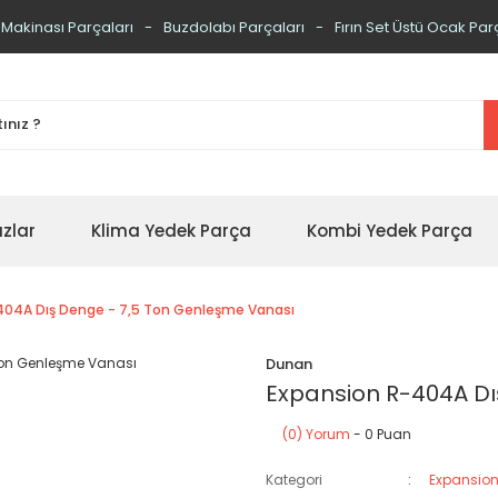
 Makinası Parçaları
Buzdolabı Parçaları
Fırın Set Üstü Ocak Par
zlar
Klima Yedek Parça
Kombi Yedek Parça
404A Dış Denge - 7,5 Ton Genleşme Vanası
Dunan
Expansion R-404A Dı
(0) Yorum
- 0 Puan
Kategori
Expansion 