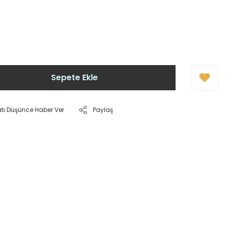
Sepete Ekle
atı Düşünce Haber Ver
Paylaş