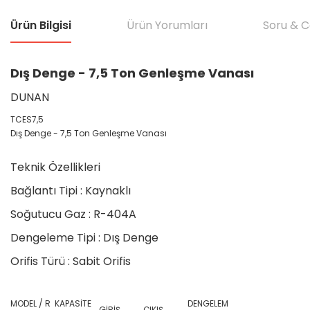
Ürün Bilgisi
Ürün Yorumları
Soru & 
Dış Denge - 7,5 Ton Genleşme Vanası
DUNAN
TCES7,5
Dış Denge - 7,5 Ton Genleşme Vanası
Teknik Özellikleri
Bağlantı Tipi : Kaynaklı
Soğutucu Gaz : R-404A
Dengeleme Tipi : Dış Denge
Orifis Türü : Sabit Orifis
MODEL / R
KAPASİTE
DENGELEM
GİRİŞ
ÇIKIŞ