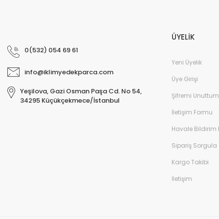
ÜYELİK
0(532) 054 69 61
Yeni Üyelik
info@iklimyedekparca.com
Üye Girişi
Yeşilova, Gazi Osman Paşa Cd. No 54,
Şifremi Unuttum
34295 Küçükçekmece/İstanbul
İletişim Formu
Havale Bildirim
Sipariş Sorgula
Kargo Takibi
İletişim