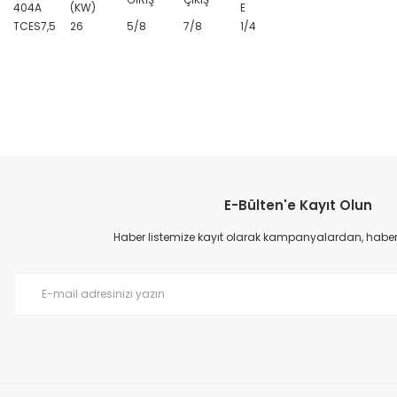
404A
(KW)
E
TCES7,5
26
5/8
7/8
1/4
Bu ürünün fiyat bilgisi, resim, ürün açıklamalarında ve diğer konular
Görüş ve önerileriniz için teşekkür ederiz.
E-Bülten'e Kayıt Olun
Ürün resmi kalitesiz, bozuk veya görüntülenemiyor.
Ürün açıklamasında eksik bilgiler bulunuyor.
Haber listemize kayıt olarak kampanyalardan, haberda
Ürün bilgilerinde hatalar bulunuyor.
Ürün fiyatı diğer sitelerden daha pahalı.
Bu ürüne benzer farklı alternatifler olmalı.