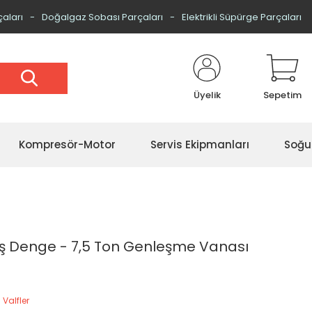
çaları
Doğalgaz Sobası Parçaları
Elektrikli Süpürge Parçaları
Üyelik
Sepetim
Kompresör-Motor
Servis Ekipmanları
Soğu
ş Denge - 7,5 Ton Genleşme Vanası
Valfler