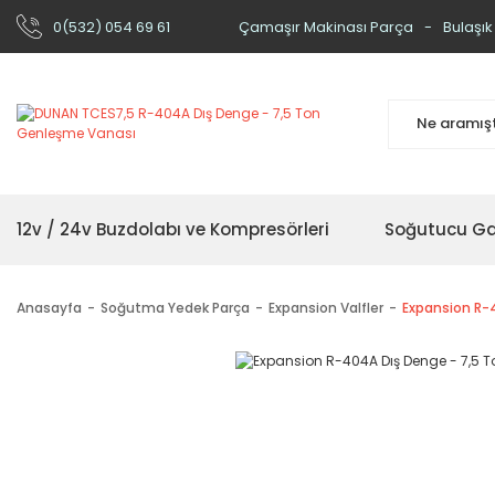
0(532) 054 69 61
Çamaşır Makinası Parça
Bulaşık
12v / 24v Buzdolabı ve Kompresörleri
Soğutucu Ga
Anasayfa
Soğutma Yedek Parça
Expansion Valfler
Expansion R-