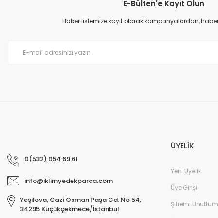
E-Bülten'e Kayıt Olun
Ürün resmi kalitesiz, bozuk veya görüntülenemiyor.
Ürün açıklamasında eksik bilgiler bulunuyor.
Haber listemize kayıt olarak kampanyalardan, haberda
Ürün bilgilerinde hatalar bulunuyor.
Ürün fiyatı diğer sitelerden daha pahalı.
Bu ürüne benzer farklı alternatifler olmalı.
ÜYELİK
0(532) 054 69 61
Yeni Üyelik
info@iklimyedekparca.com
Üye Girişi
Yeşilova, Gazi Osman Paşa Cd. No 54,
Şifremi Unuttum
34295 Küçükçekmece/İstanbul