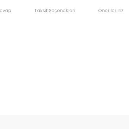
Cevap
Taksit Seçenekleri
Önerileriniz
da yetersiz gördüğünüz noktaları öneri formunu kullanarak tarafımıza il
Ürün hakkında henüz soru sorulmamış.
Bu ürüne ilk yorumu siz yapın!