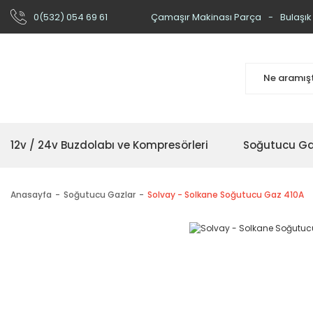
0(532) 054 69 61
Çamaşır Makinası Parça
Bulaşık
12v / 24v Buzdolabı ve Kompresörleri
Soğutucu Ga
Anasayfa
Soğutucu Gazlar
Solvay - Solkane Soğutucu Gaz 410A