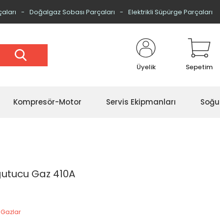
çaları
Doğalgaz Sobası Parçaları
Elektrikli Süpürge Parçaları
Üyelik
Sepetim
Kompresör-Motor
Servis Ekipmanları
Soğu
ğutucu Gaz 410A
 Gazlar