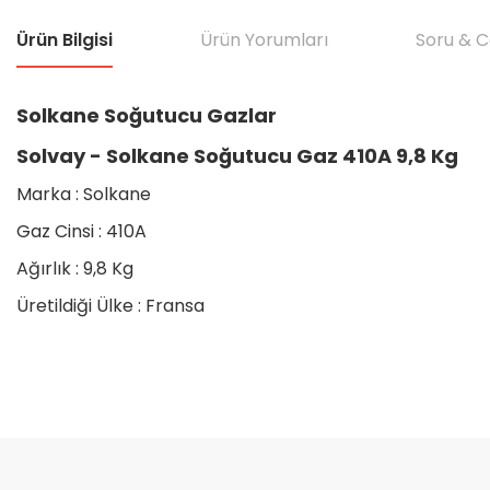
Ürün Bilgisi
Ürün Yorumları
Soru & 
Solkane Soğutucu Gazlar
Solvay - Solkane Soğutucu Gaz 410A 9,8 Kg
Marka : Solkane
Gaz Cinsi : 410A
Ağırlık : 9,8 Kg
Üretildiği Ülke : Fransa
Bu ürünün fiyat bilgisi, resim, ürün açıklamalarında ve diğer konular
Görüş ve önerileriniz için teşekkür ederiz.