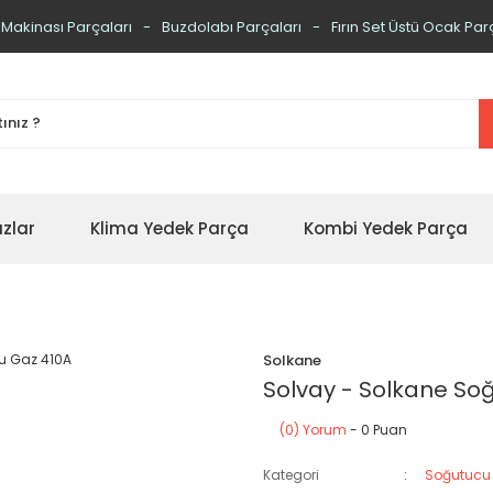
 Makinası Parçaları
Buzdolabı Parçaları
Fırın Set Üstü Ocak Par
zlar
Klima Yedek Parça
Kombi Yedek Parça
Solkane
Solvay - Solkane So
(0) Yorum
- 0 Puan
Kategori
Soğutucu