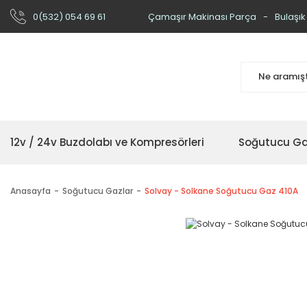
0(532) 054 69 61
Çamaşır Makinası Parça
Bulaşık
12v / 24v Buzdolabı ve Kompresörleri
Soğutucu Ga
Anasayfa
Soğutucu Gazlar
Solvay - Solkane Soğutucu Gaz 410A