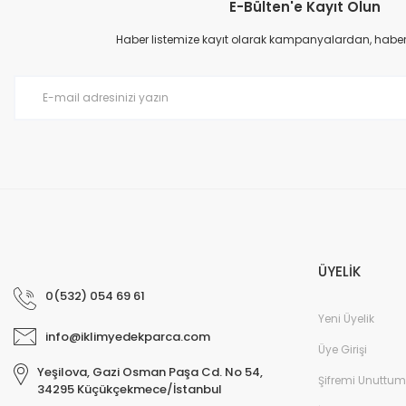
E-Bülten'e Kayıt Olun
Ürün resmi kalitesiz, bozuk veya görüntülenemiyor.
Ürün açıklamasında eksik bilgiler bulunuyor.
Haber listemize kayıt olarak kampanyalardan, haberda
Ürün bilgilerinde hatalar bulunuyor.
Ürün fiyatı diğer sitelerden daha pahalı.
Bu ürüne benzer farklı alternatifler olmalı.
ÜYELİK
0(532) 054 69 61
Yeni Üyelik
info@iklimyedekparca.com
Üye Girişi
Yeşilova, Gazi Osman Paşa Cd. No 54,
Şifremi Unuttum
34295 Küçükçekmece/İstanbul