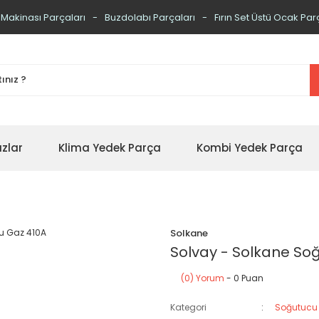
 Makinası Parçaları
Buzdolabı Parçaları
Fırın Set Üstü Ocak Par
zlar
Klima Yedek Parça
Kombi Yedek Parça
Solkane
Solvay - Solkane So
(0) Yorum
- 0 Puan
Kategori
Soğutucu