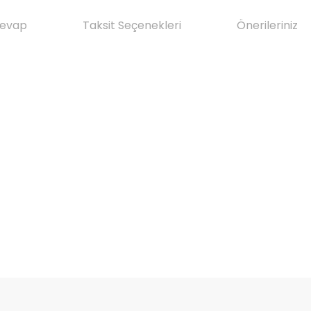
Cevap
Taksit Seçenekleri
Önerileriniz
da yetersiz gördüğünüz noktaları öneri formunu kullanarak tarafımıza il
Ürün hakkında henüz soru sorulmamış.
Bu ürüne ilk yorumu siz yapın!