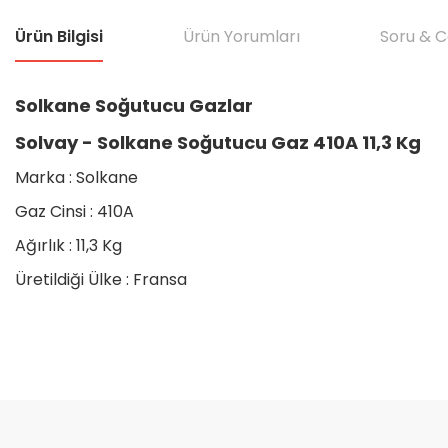
Ürün Bilgisi
Ürün Yorumları
Soru & 
Solkane Soğutucu Gazlar
Solvay - Solkane Soğutucu Gaz 410A 11,3 Kg
Marka : Solkane
Gaz Cinsi : 410A
Ağırlık : 11,3 Kg
Üretildiği Ülke : Fransa
Bu ürünün fiyat bilgisi, resim, ürün açıklamalarında ve diğer konular
Görüş ve önerileriniz için teşekkür ederiz.