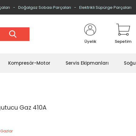
çaları
Doğalgaz Sobası Parçaları
Elektrikli Süpürge Parçaları
Üyelik
Sepetim
Kompresör-Motor
Servis Ekipmanları
Soğu
ğutucu Gaz 410A
 Gazlar