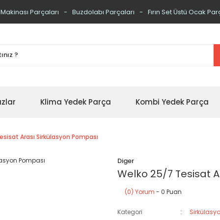
 Makinası Parçaları
Buzdolabı Parçaları
Fırın Set Üstü Ocak Par
zlar
Klima Yedek Parça
Kombi Yedek Parça
esisat Arası Sirkülasyon Pompası
Diger
Welko 25/7 Tesisat 
(0) Yorum
- 0 Puan
Kategori
Sirkülasy