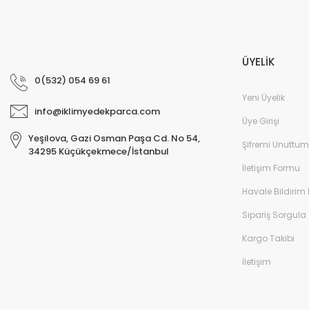
ÜYELİK
0(532) 054 69 61
Yeni Üyelik
info@iklimyedekparca.com
Üye Girişi
Yeşilova, Gazi Osman Paşa Cd. No 54,
Şifremi Unuttum
34295 Küçükçekmece/İstanbul
İletişim Formu
Havale Bildirim
Sipariş Sorgula
Kargo Takibi
İletişim