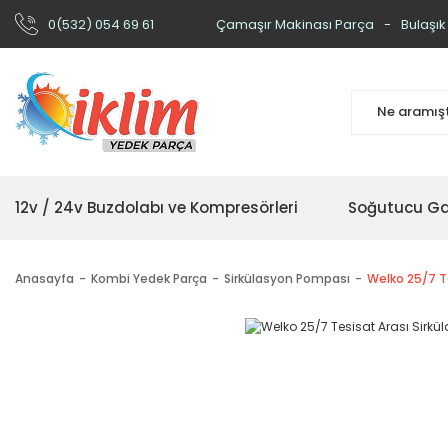
0(532) 054 69 61
Çamaşır Makinası Parça
Bulaşık
12v / 24v Buzdolabı ve Kompresörleri
Soğutucu Ga
Anasayfa
Kombi Yedek Parça
Sirkülasyon Pompası
Welko 25/7 T