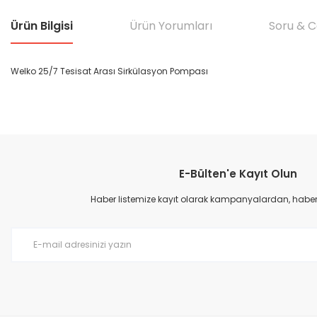
Ürün Bilgisi
Ürün Yorumları
Soru & 
Welko 25/7 Tesisat Arası Sirkülasyon Pompası
Bu ürünün fiyat bilgisi, resim, ürün açıklamalarında ve diğer konular
Görüş ve önerileriniz için teşekkür ederiz.
E-Bülten'e Kayıt Olun
Ürün resmi kalitesiz, bozuk veya görüntülenemiyor.
Ürün açıklamasında eksik bilgiler bulunuyor.
Haber listemize kayıt olarak kampanyalardan, haberda
Ürün bilgilerinde hatalar bulunuyor.
Ürün fiyatı diğer sitelerden daha pahalı.
Bu ürüne benzer farklı alternatifler olmalı.