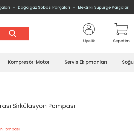
çaları
Doğalgaz Sobası Parçaları
Elektrikli Süpürge Parçaları
Üyelik
Sepetim
Kompresör-Motor
Servis Ekipmanları
Soğu
Arası Sirkülasyon Pompası
on Pompası