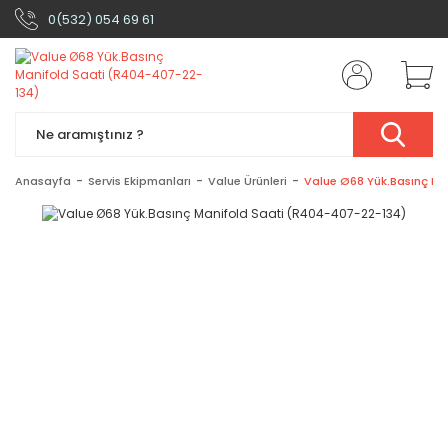
0(532) 054 69 61
Anasayfa
Servis Ekipmanları
Value Ürünleri
Value Ø68 Yük.Basınç M