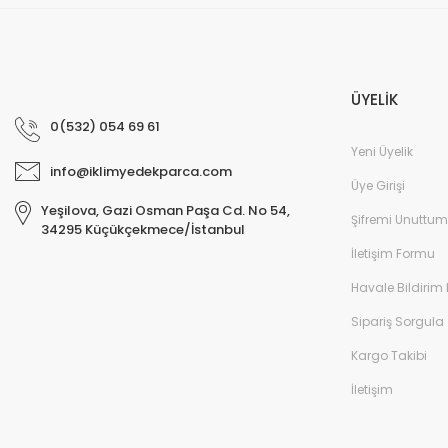
ÜYELİK
0(532) 054 69 61
Yeni Üyelik
info@iklimyedekparca.com
Üye Girişi
Yeşilova, Gazi Osman Paşa Cd. No 54,
Şifremi Unuttum
34295 Küçükçekmece/İstanbul
İletişim Formu
Havale Bildirim
Sipariş Sorgula
Kargo Takibi
İletişim