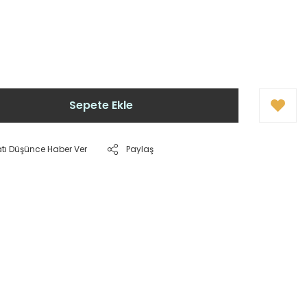
Sepete Ekle
atı Düşünce Haber Ver
Paylaş