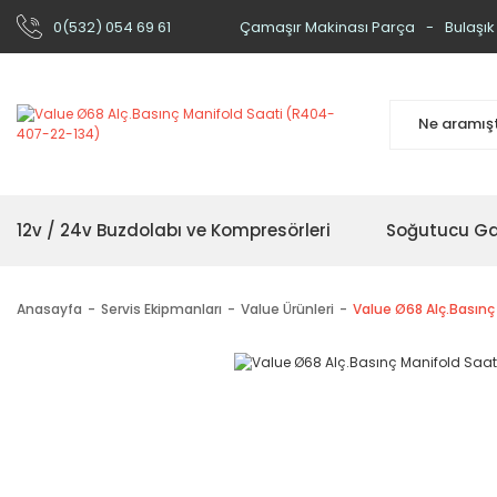
0(532) 054 69 61
Çamaşır Makinası Parça
Bulaşık
12v / 24v Buzdolabı ve Kompresörleri
Soğutucu Ga
Anasayfa
Servis Ekipmanları
Value Ürünleri
Value Ø68 Alç.Basın