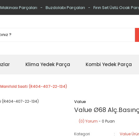
 Makinası Parçaları
Buzdolabı Parçaları
Fırın Set Üstü Ocak Par
zlar
Klima Yedek Parça
Kombi Yedek Parça
ç Manifold Saati (R404-407-22-134)
Value
Value Ø68 Alç.Basın
(0) Yorum
- 0 Puan
Kategori
Value Ürün