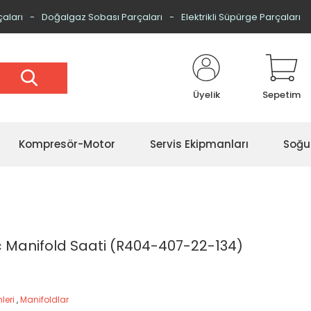
çaları
Doğalgaz Sobası Parçaları
Elektrikli Süpürge Parçaları
Üyelik
Sepetim
Kompresör-Motor
Servis Ekipmanları
Soğu
ç Manifold Saati (R404-407-22-134)
leri
,
Manifoldlar