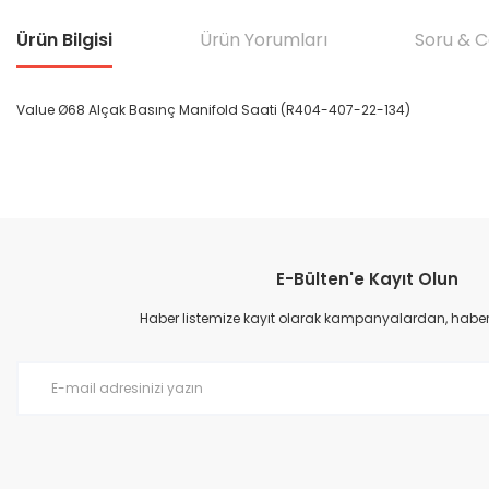
Ürün Bilgisi
Ürün Yorumları
Soru & 
Value Ø68 Alçak Basınç Manifold Saati (R404-407-22-134)
Bu ürünün fiyat bilgisi, resim, ürün açıklamalarında ve diğer konular
Görüş ve önerileriniz için teşekkür ederiz.
E-Bülten'e Kayıt Olun
Ürün resmi kalitesiz, bozuk veya görüntülenemiyor.
Ürün açıklamasında eksik bilgiler bulunuyor.
Haber listemize kayıt olarak kampanyalardan, haberda
Ürün bilgilerinde hatalar bulunuyor.
Ürün fiyatı diğer sitelerden daha pahalı.
Bu ürüne benzer farklı alternatifler olmalı.