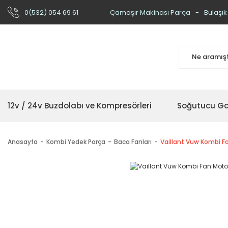
0(532) 054 69 61
Çamaşır Makinası Parça
Bulaşık
12v / 24v Buzdolabı ve Kompresörleri
Soğutucu Ga
Anasayfa
Kombi Yedek Parça
Baca Fanları
Vaillant Vuw Kombi 