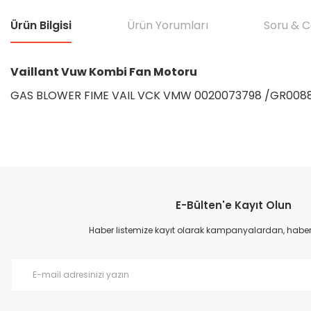
Ürün Bilgisi
Ürün Yorumları
Soru & 
Vaillant Vuw Kombi Fan Motoru
GAS BLOWER FIME VAIL VCK VMW 0020073798 /GR008
Bu ürünün fiyat bilgisi, resim, ürün açıklamalarında ve diğer konular
Görüş ve önerileriniz için teşekkür ederiz.
E-Bülten'e Kayıt Olun
Ürün resmi kalitesiz, bozuk veya görüntülenemiyor.
Ürün açıklamasında eksik bilgiler bulunuyor.
Haber listemize kayıt olarak kampanyalardan, haberda
Ürün bilgilerinde hatalar bulunuyor.
Ürün fiyatı diğer sitelerden daha pahalı.
Bu ürüne benzer farklı alternatifler olmalı.