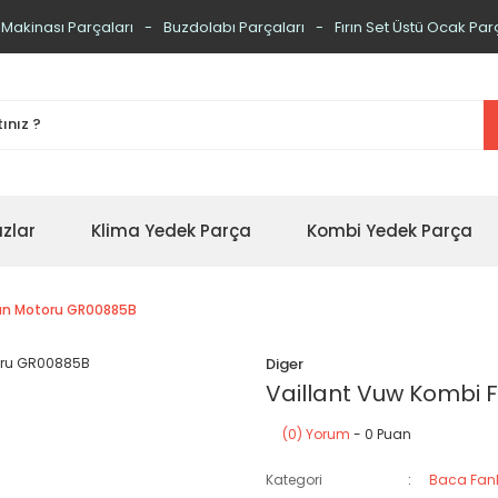
 Makinası Parçaları
Buzdolabı Parçaları
Fırın Set Üstü Ocak Par
zlar
Klima Yedek Parça
Kombi Yedek Parça
Fan Motoru GR00885B
Diger
Vaillant Vuw Kombi
(0) Yorum
- 0 Puan
Kategori
Baca Fanl