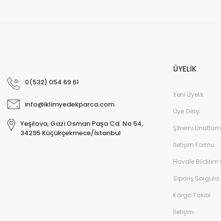
ÜYELİK
0(532) 054 69 61
Yeni Üyelik
info@iklimyedekparca.com
Üye Girişi
Yeşilova, Gazi Osman Paşa Cd. No 54,
Şifremi Unuttum
34295 Küçükçekmece/İstanbul
İletişim Formu
Havale Bildirim
Sipariş Sorgula
Kargo Takibi
İletişim