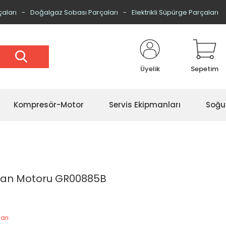
çaları
Doğalgaz Sobası Parçaları
Elektrikli Süpürge Parçaları
Üyelik
Sepetim
Kompresör-Motor
Servis Ekipmanları
Soğu
 Fan Motoru GR00885B
arı