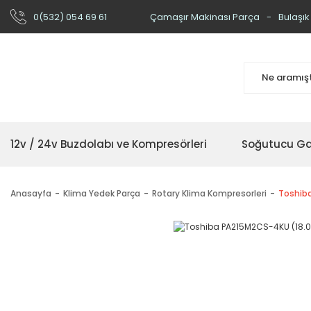
0(532) 054 69 61
Çamaşır Makinası Parça
Bulaşık
12v / 24v Buzdolabı ve Kompresörleri
Soğutucu Ga
Anasayfa
Klima Yedek Parça
Rotary Klima Kompresorleri
Toshib