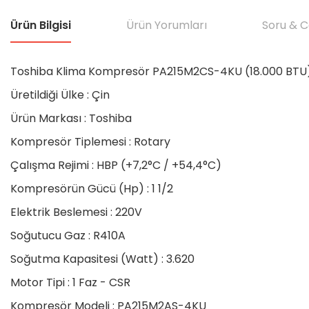
Ürün Bilgisi
Ürün Yorumları
Soru & 
Toshiba Klima Kompresör PA215M2CS-4KU (18.000 BTU
Üretildiği Ülke : Çin
Ürün Markası : Toshiba
Kompresör Tiplemesi : Rotary
Çalışma Rejimi : HBP (+7,2°C / +54,4°C)
Kompresörün Gücü (Hp) : 1 1/2
Elektrik Beslemesi : 220V
Soğutucu Gaz : R410A
Soğutma Kapasitesi (Watt) : 3.620
Motor Tipi : 1 Faz - CSR
Kompresör Modeli : PA215M2AS-4KU