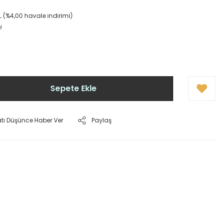
L (%4,00 havale indirimi)
!
Sepete Ekle
atı Düşünce Haber Ver
Paylaş