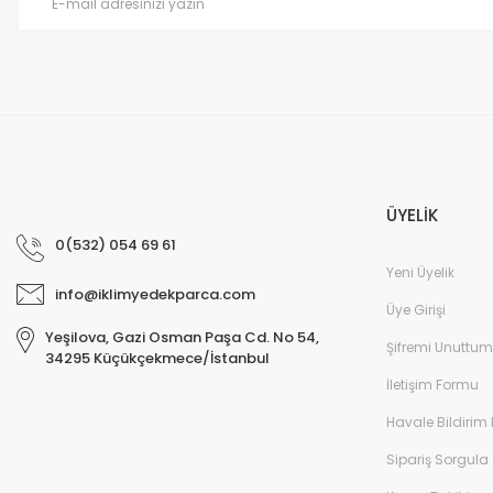
Bu ürüne benzer farklı alternatifler olmalı.
ÜYELİK
0(532) 054 69 61
Yeni Üyelik
info@iklimyedekparca.com
Üye Girişi
Yeşilova, Gazi Osman Paşa Cd. No 54,
Şifremi Unuttum
34295 Küçükçekmece/İstanbul
İletişim Formu
Havale Bildirim
Sipariş Sorgula