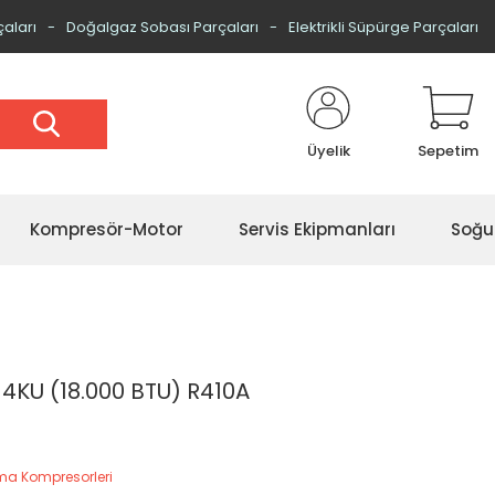
çaları
Doğalgaz Sobası Parçaları
Elektrikli Süpürge Parçaları
Üyelik
Sepetim
Kompresör-Motor
Servis Ekipmanları
Soğu
KU (18.000 BTU) R410A
ima Kompresorleri