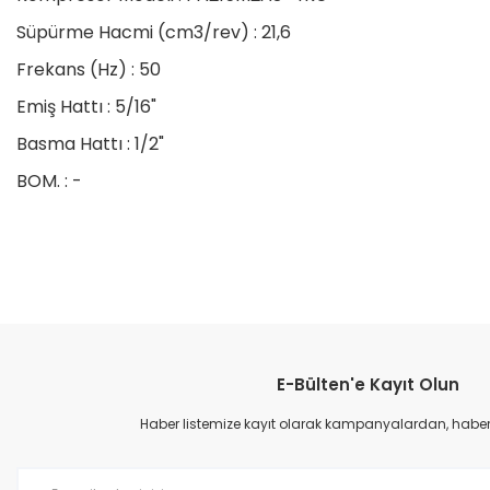
Süpürme Hacmi (cm3/rev) : 21,6
Frekans (Hz) : 50
Emiş Hattı : 5/16"
Basma Hattı : 1/2"
BOM. : -
Bu ürünün fiyat bilgisi, resim, ürün açıklamalarında ve diğer konular
Görüş ve önerileriniz için teşekkür ederiz.
E-Bülten'e Kayıt Olun
Ürün resmi kalitesiz, bozuk veya görüntülenemiyor.
Ürün açıklamasında eksik bilgiler bulunuyor.
Haber listemize kayıt olarak kampanyalardan, haberda
Ürün bilgilerinde hatalar bulunuyor.
Ürün fiyatı diğer sitelerden daha pahalı.