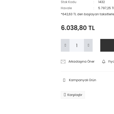
Stok Kodu
1432
Havale
5.797,25 T
*642,63 TL den başlayan taksitlerle
6.038,80 TL
Arkadaşına Öner
Fiy
Kampanyalı Ürün
Karşılaştır