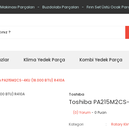
 Makinası Parçaları
Buzdolabı Parçaları
Fırın Set Üstü Ocak Par
zlar
Klima Yedek Parça
Kombi Yedek Parça
a PA215M2CS-4KU (18.000 BTU) R410A
Toshiba
Toshiba PA215M2CS-4
(0) Yorum
- 0 Puan
Kategori
Rotary Kl