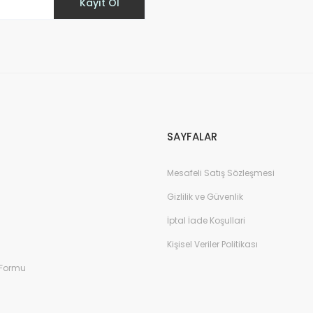
Kayıt Ol
Gönder
SAYFALAR
Mesafeli Satış Sözleşmesi
Gizlilik ve Güvenlik
İptal İade Koşullari
Kişisel Veriler Politikası
 Formu