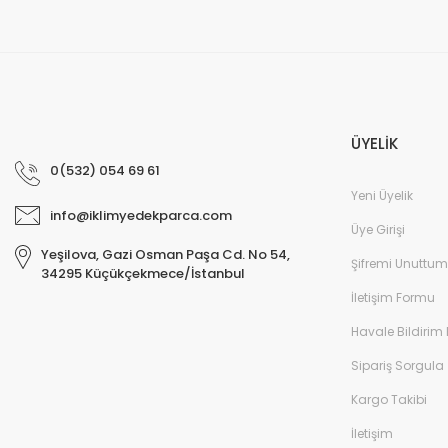
ÜYELİK
0(532) 054 69 61
Yeni Üyelik
info@iklimyedekparca.com
Üye Girişi
Yeşilova, Gazi Osman Paşa Cd. No 54,
Şifremi Unuttum
34295 Küçükçekmece/İstanbul
İletişim Formu
Havale Bildirim
Sipariş Sorgula
Kargo Takibi
İletişim