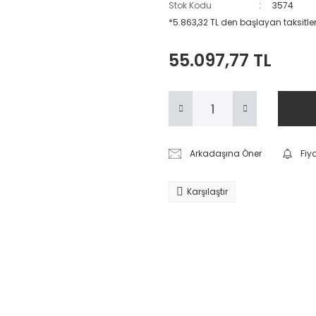
Stok Kodu
3574
*5.863,32 TL den başlayan taksitler
55.097,77 TL
Arkadaşına Öner
Fiy
Karşılaştır