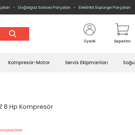
çaları
Doğalgaz Sobası Parçaları
Elektrikli Süpürge Parçaları
Üyelik
Sepetim
Kompresör-Motor
Servis Ekipmanları
Soğu
Z 8 Hp Kompresör
Kompresörler