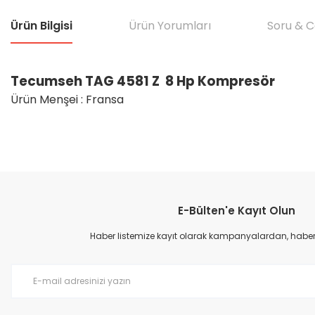
Ürün Bilgisi
Ürün Yorumları
Soru & 
Tecumseh TAG 4581 Z 8 Hp Kompresör
Ürün Menşei : Fransa
Bu ürünün fiyat bilgisi, resim, ürün açıklamalarında ve diğer konular
Görüş ve önerileriniz için teşekkür ederiz.
E-Bülten'e Kayıt Olun
Ürün resmi kalitesiz, bozuk veya görüntülenemiyor.
Ürün açıklamasında eksik bilgiler bulunuyor.
Haber listemize kayıt olarak kampanyalardan, haberda
Ürün bilgilerinde hatalar bulunuyor.
Ürün fiyatı diğer sitelerden daha pahalı.
Bu ürüne benzer farklı alternatifler olmalı.