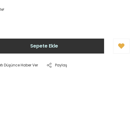
le!
Sepete Ekle
atı Düşünce Haber Ver
Paylaş