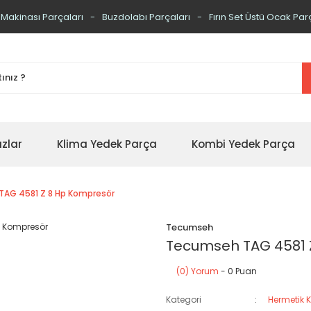
 Makinası Parçaları
Buzdolabı Parçaları
Fırın Set Üstü Ocak Par
zlar
Klima Yedek Parça
Kombi Yedek Parça
AG 4581 Z 8 Hp Kompresör
Tecumseh
Tecumseh TAG 4581 
(0) Yorum
- 0 Puan
Kategori
Hermetik 