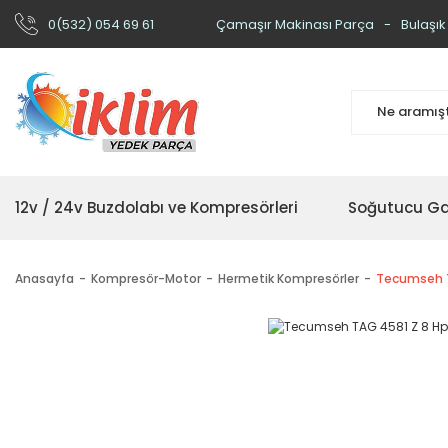
0(532) 054 69 61
Çamaşır Makinası Parça
Bulaşık
12v / 24v Buzdolabı ve Kompresörleri
Soğutucu Ga
Anasayfa
Kompresör-Motor
Hermetik Kompresörler
Tecumseh T