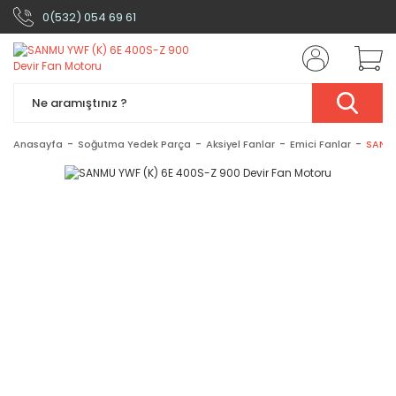
0(532) 054 69 61
Anasayfa
Soğutma Yedek Parça
Aksiyel Fanlar
Emici Fanlar
SANMU