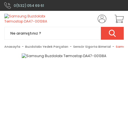
0(532) 054 69 61
Anasayfa
Buzdolabı Yedek Parçaları
Sensör Sigorta Bimetal
Samsun