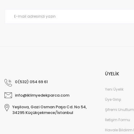
Ürün bilgilerinde hatalar bulunuyor.
Ürün fiyatı diğer sitelerden daha pahalı.
Bu ürüne benzer farklı alternatifler olmalı.
ÜYELİK
0(532) 054 69 61
Yeni Üyelik
info@iklimyedekparca.com
Üye Girişi
Yeşilova, Gazi Osman Paşa Cd. No 54,
Şifremi Unuttum
34295 Küçükçekmece/İstanbul
İletişim Formu
Havale Bildirim