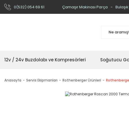
0(532) 054 69 61
Çamaşır Makinası Parça
Bulaşık
12v / 24v Buzdolabı ve Kompresörleri
Soğutucu Ga
Anasayfa
Servis Ekipmanları
Rothenberger Ürünleri
Rothenberge