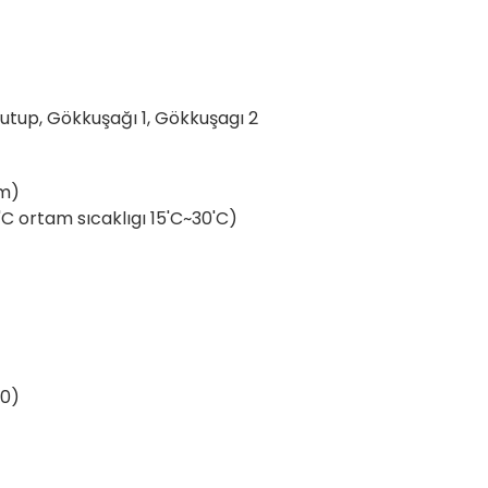
Kutup, Gökkuşağı 1, Gökkuşagı 2
im)
C ortam sıcaklıgı 15'C~30'C)
90)