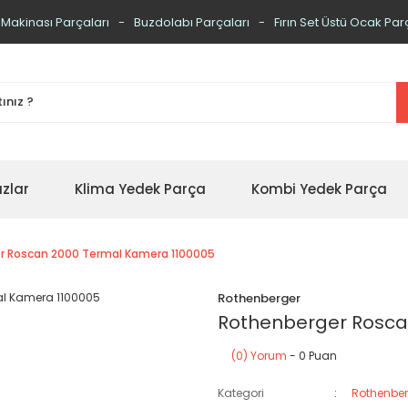
 Makinası Parçaları
Buzdolabı Parçaları
Fırın Set Üstü Ocak Par
zlar
Klima Yedek Parça
Kombi Yedek Parça
r Roscan 2000 Termal Kamera 1100005
Rothenberger
Rothenberger Rosca
(0) Yorum
- 0 Puan
Kategori
Rothenber