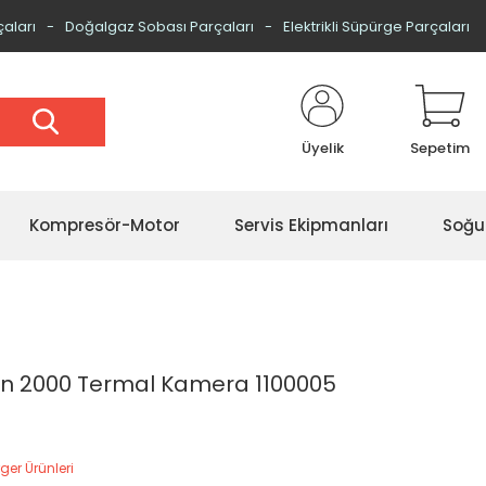
çaları
Doğalgaz Sobası Parçaları
Elektrikli Süpürge Parçaları
Üyelik
Sepetim
Kompresör-Motor
Servis Ekipmanları
Soğu
n 2000 Termal Kamera 1100005
ger Ürünleri