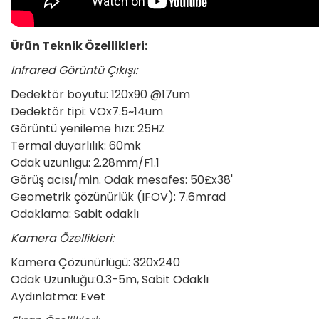
Ürün Teknik Özellikleri:
Infrared Görüntü Çıkışı:
Dedektör boyutu: 120x90 @17um
Dedektör tipi: VOx7.5~14um
Görüntü yenileme hızı: 25HZ
Termal duyarlılık: 60mk
Odak uzunlıgu: 2.28mm/F1.1
Görüş acısı/min. Odak mesafes: 50£x38'
Geometrik çözünürlük (IFOV): 7.6mrad
Odaklama: Sabit odaklı
Kamera Özellikleri:
Kamera Çözünürlügü: 320x240
Odak Uzunluğu:0.3-5m, Sabit Odaklı
Aydınlatma: Evet