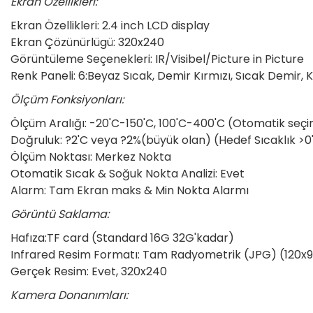
Ekran Özellikleri:
Ekran Özellikleri: 2.4 inch LCD display
Ekran Çözünürlügü: 320x240
Görüntüleme Seçenekleri: IR/Visibel/Picture in Picture
Renk Paneli: 6:Beyaz Sıcak, Demir Kırmızı, Sıcak Demir, 
Ölçüm Fonksiyonları:
Ölçüm Aralığı: -20'C-150'C, 100'C-400'C (Otomatik seç
Doğruluk: ?2'C veya ?2%(büyük olan) (Hedef Sıcaklık >0'
Ölçüm Noktası: Merkez Nokta
Otomatik Sıcak & Soğuk Nokta Analizi: Evet
Alarm: Tam Ekran maks & Min Nokta Alarmı
Görüntü Saklama:
Hafıza:TF card (Standard 16G 32G'kadar)
Infrared Resim Formatı: Tam Radyometrik (JPG) (120x
Gerçek Resim: Evet, 320x240
Kamera Donanımları: