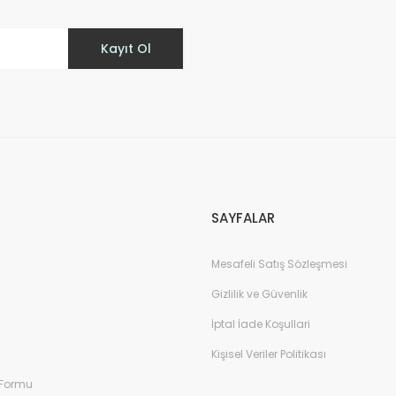
Kayıt Ol
Gönder
SAYFALAR
Mesafeli Satış Sözleşmesi
Gizlilik ve Güvenlik
İptal İade Koşullari
Kişisel Veriler Politikası
 Formu