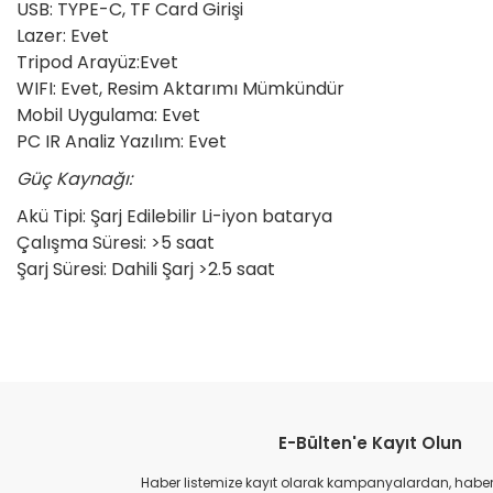
USB: TYPE-C, TF Card Girişi
Lazer: Evet
Tripod Arayüz:Evet
WIFI: Evet, Resim Aktarımı Mümkündür
Mobil Uygulama: Evet
PC IR Analiz Yazılım: Evet
Güç Kaynağı:
Akü Tipi: Şarj Edilebilir Li-iyon batarya
Çalışma Süresi: >5 saat
Şarj Süresi: Dahili Şarj >2.5 saat
Bu ürünün fiyat bilgisi, resim, ürün açıklamalarında ve diğer konular
Görüş ve önerileriniz için teşekkür ederiz.
E-Bülten'e Kayıt Olun
Ürün resmi kalitesiz, bozuk veya görüntülenemiyor.
Ürün açıklamasında eksik bilgiler bulunuyor.
Haber listemize kayıt olarak kampanyalardan, haberda