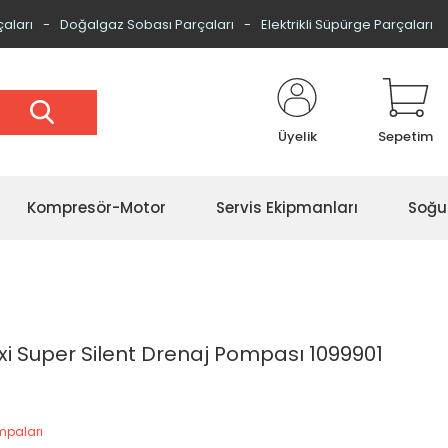
çaları
Doğalgaz Sobası Parçaları
Elektrikli Süpürge Parçaları
Üyelik
Sepetim
Kompresör-Motor
Servis Ekipmanları
Soğu
 Super Silent Drenaj Pompası 1099901
mpaları