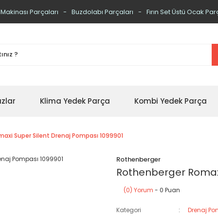
 Makinası Parçaları
Buzdolabı Parçaları
Fırın Set Üstü Ocak Par
zlar
Klima Yedek Parça
Kombi Yedek Parça
axi Super Silent Drenaj Pompası 1099901
Rothenberger
Rothenberger Romaxi
(0) Yorum
- 0 Puan
Kategori
Drenaj Po