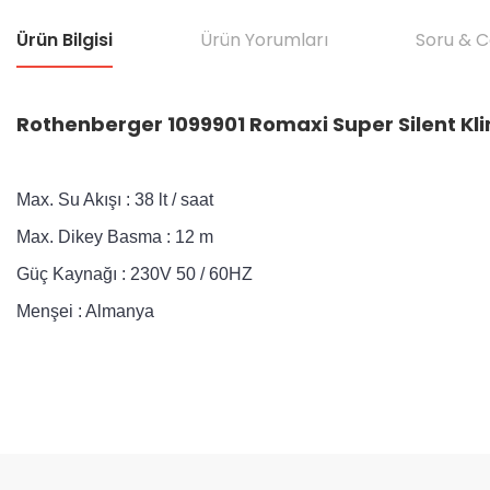
Ürün Bilgisi
Ürün Yorumları
Soru & 
Rothenberger 1099901 Romaxi Super Silent K
Max. Su Akışı : 38 lt / saat
Max. Dikey Basma : 12 m
Güç Kaynağı : 230V 50 / 60HZ
Menşei : Almanya
Bu ürünün fiyat bilgisi, resim, ürün açıklamalarında ve diğer konular
Görüş ve önerileriniz için teşekkür ederiz.