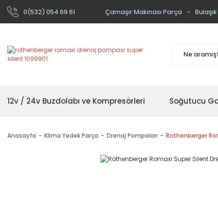
0(532) 054 69 61
Çamaşır Makinası Parça
Bulaşık
12v / 24v Buzdolabı ve Kompresörleri
Soğutucu Ga
Anasayfa
Klima Yedek Parça
Drenaj Pompaları
Rothenberger Rom