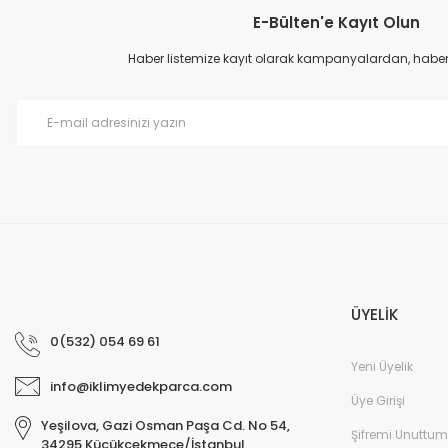
E-Bülten'e Kayıt Olun
Ürün resmi kalitesiz, bozuk veya görüntülenemiyor.
Ürün açıklamasında eksik bilgiler bulunuyor.
Haber listemize kayıt olarak kampanyalardan, haberda
Ürün bilgilerinde hatalar bulunuyor.
Ürün fiyatı diğer sitelerden daha pahalı.
Bu ürüne benzer farklı alternatifler olmalı.
ÜYELİK
0(532) 054 69 61
Yeni Üyelik
info@iklimyedekparca.com
Üye Girişi
Yeşilova, Gazi Osman Paşa Cd. No 54,
Şifremi Unuttum
34295 Küçükçekmece/İstanbul