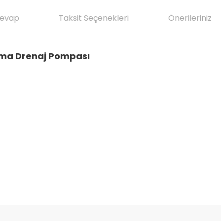
Cevap
Taksit Seçenekleri
Önerileriniz
lima Drenaj Pompası
da yetersiz gördüğünüz noktaları öneri formunu kullanarak tarafımıza il
Ürün hakkında henüz soru sorulmamış.
Bu ürüne ilk yorumu siz yapın!