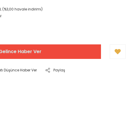
L (%3,00 havale indirimi)
!
Gelince Haber Ver
atı Düşünce Haber Ver
Paylaş