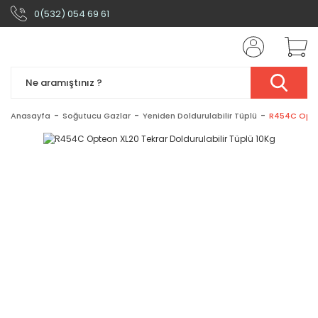
0(532) 054 69 61
Anasayfa
Soğutucu Gazlar
Yeniden Doldurulabilir Tüplü
R454C Opteo