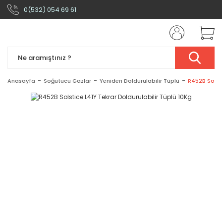
0(532) 054 69 61
Anasayfa
Soğutucu Gazlar
Yeniden Doldurulabilir Tüplü
R452B Solsti