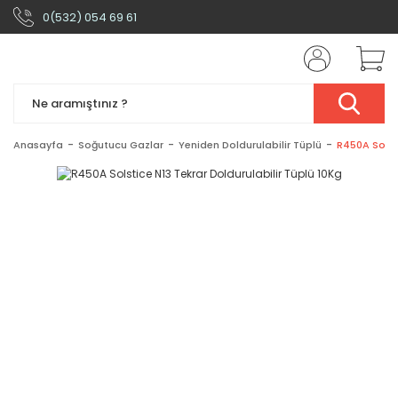
0(532) 054 69 61
Anasayfa
Soğutucu Gazlar
Yeniden Doldurulabilir Tüplü
R450A Solsti