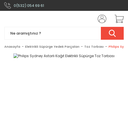
0(532) 054 69 61
Anasayfa
Elektrikli Süpürge Yedek Parçaları
Toz Torbası
Philips Sydn