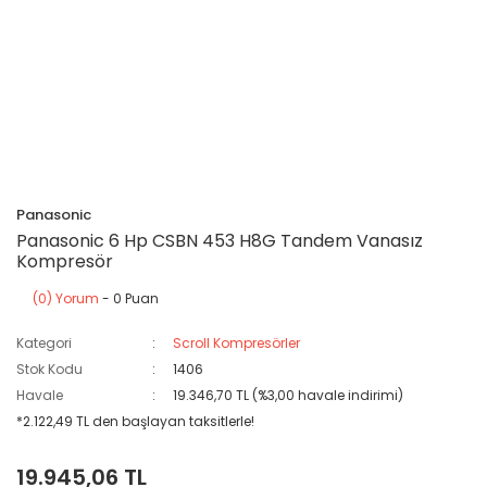
Panasonic
Panasonic 6 Hp CSBN 453 H8G Tandem Vanasız
Kompresör
(0) Yorum
- 0 Puan
Kategori
Scroll Kompresörler
Stok Kodu
1406
Havale
19.346,70 TL (%3,00 havale indirimi)
*2.122,49 TL den başlayan taksitlerle!
19.945,06 TL