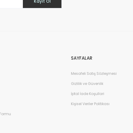
Kayıt Ol
Gönder
SAYFALAR
Mesafeli Satış Sözleşmesi
Gizlilik ve Güvenlik
İptal İade Koşullari
Kişisel Veriler Politikası
 Formu