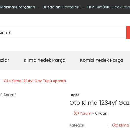
 Makinası Parçaları
Buzdolabı Parçaları
Fırın Set Üstü Ocak Par
zlar
Klima Yedek Parça
Kombi Yedek Parça
Oto Klima 1234yf Gaz Tüpü Aparatı
Diger
Oto Klima 1234yf Gaz
(0) Yorum
- 0 Puan
Kategori
Oto Klima 