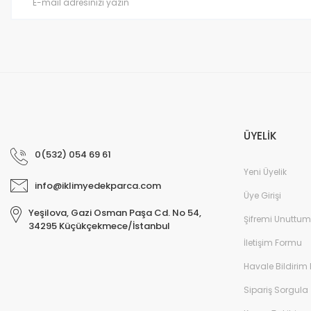
Bu ürüne benzer farklı alternatifler olmalı.
ÜYELİK
0(532) 054 69 61
Yeni Üyelik
info@iklimyedekparca.com
Üye Girişi
Yeşilova, Gazi Osman Paşa Cd. No 54,
Şifremi Unuttum
34295 Küçükçekmece/İstanbul
İletişim Formu
Havale Bildirim
Sipariş Sorgula