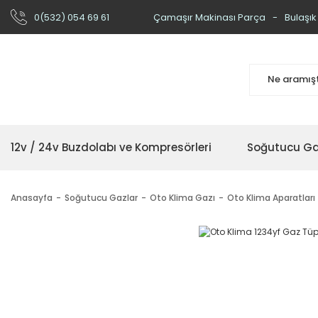
0(532) 054 69 61
Çamaşır Makinası Parça
Bulaşık
12v / 24v Buzdolabı ve Kompresörleri
Soğutucu Ga
Anasayfa
Soğutucu Gazlar
Oto Klima Gazı
Oto Klima Aparatları