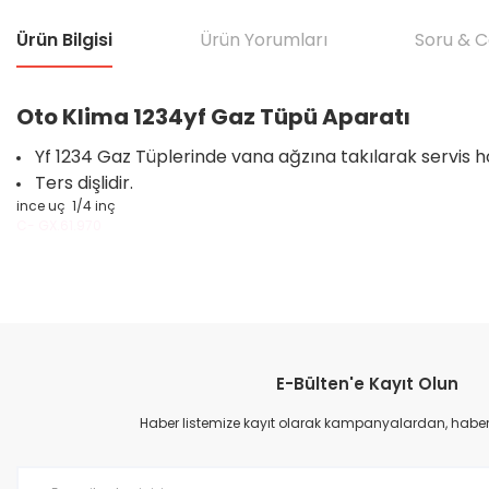
Ürün Bilgisi
Ürün Yorumları
Soru & 
Oto Klima 1234yf Gaz Tüpü Aparatı
Yf 1234 Gaz Tüplerinde vana ağzına takılarak servis 
Ters dişlidir.
ince uç 1/4 inç
C- GX.61.970
Bu ürünün fiyat bilgisi, resim, ürün açıklamalarında ve diğer konular
Görüş ve önerileriniz için teşekkür ederiz.
E-Bülten'e Kayıt Olun
Ürün resmi kalitesiz, bozuk veya görüntülenemiyor.
Ürün açıklamasında eksik bilgiler bulunuyor.
Haber listemize kayıt olarak kampanyalardan, haberda
Ürün bilgilerinde hatalar bulunuyor.
Ürün fiyatı diğer sitelerden daha pahalı.