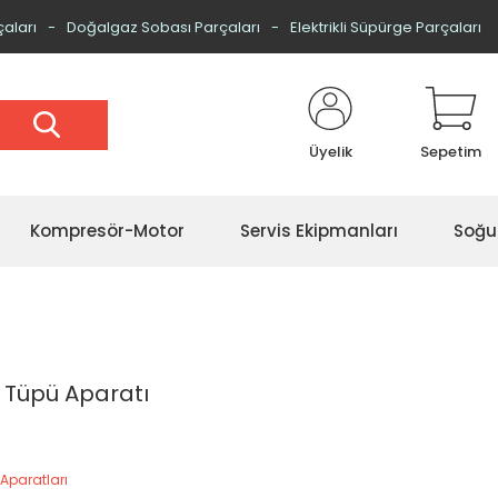
çaları
Doğalgaz Sobası Parçaları
Elektrikli Süpürge Parçaları
Üyelik
Sepetim
Kompresör-Motor
Servis Ekipmanları
Soğu
 Tüpü Aparatı
Aparatları