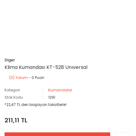
Diger
Klima Kumandası KT-528 Unıversal
(0) Yorum
- 0 Puan
Kategori
Kumandalar
Stok Kodu
1291
*22,47 TL den başlayan taksitlerle!
211,11 TL