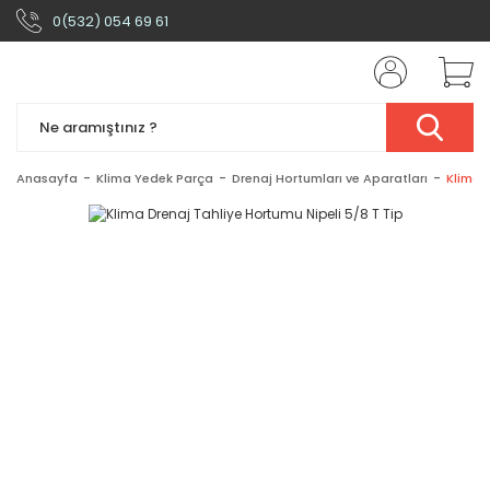
0(532) 054 69 61
Anasayfa
Klima Yedek Parça
Drenaj Hortumları ve Aparatları
Klima 