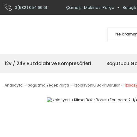
0(532) 054 69 61
Çamaşır Makinası Parça
Bulaşık
12v / 24v Buzdolabı ve Kompresörleri
Soğutucu Ga
Anasayfa
Soğutma Yedek Parça
İzolasyonlu Bakır Borular
İzolas