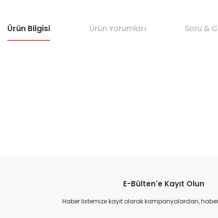
Ürün Bilgisi
Ürün Yorumları
Soru & 
Bu ürünün fiyat bilgisi, resim, ürün açıklamalarında ve diğer konular
Görüş ve önerileriniz için teşekkür ederiz.
E-Bülten'e Kayıt Olun
Ürün resmi kalitesiz, bozuk veya görüntülenemiyor.
Ürün açıklamasında eksik bilgiler bulunuyor.
Haber listemize kayıt olarak kampanyalardan, haberda
Ürün bilgilerinde hatalar bulunuyor.