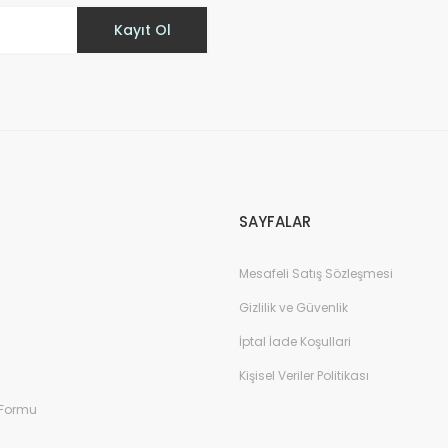
Kayıt Ol
Gönder
SAYFALAR
Mesafeli Satış Sözleşmesi
Gizlilik ve Güvenlik
İptal İade Koşullari
Kişisel Veriler Politikası
 Formu