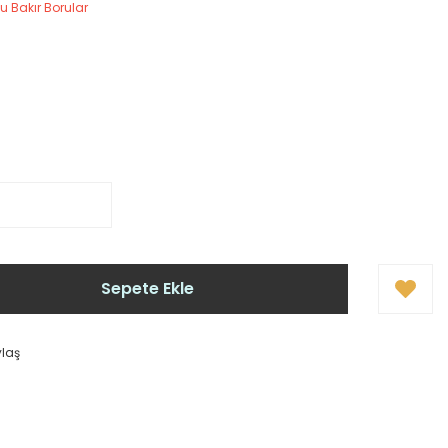
u Bakır Borular
Sepete Ekle
ylaş