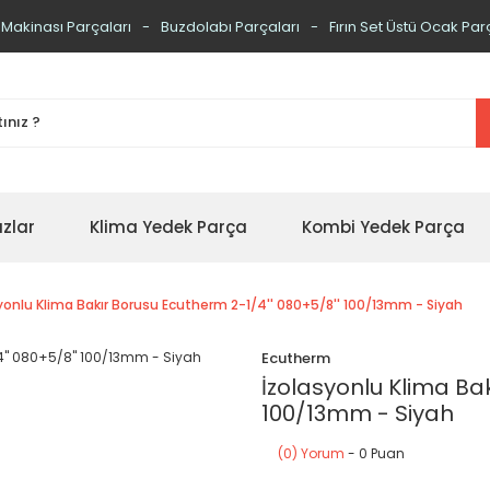
 Makinası Parçaları
Buzdolabı Parçaları
Fırın Set Üstü Ocak Par
zlar
Klima Yedek Parça
Kombi Yedek Parça
yonlu Klima Bakır Borusu Ecutherm 2-1/4'' 080+5/8'' 100/13mm - Siyah
Ecutherm
İzolasyonlu Klima Ba
100/13mm - Siyah
(0) Yorum
- 0 Puan