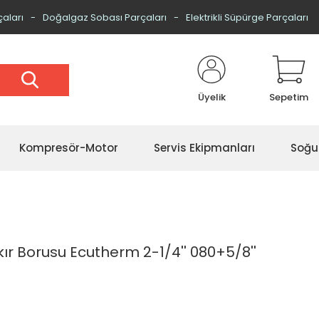
çaları
Doğalgaz Sobası Parçaları
Elektrikli Süpürge Parçaları
Üyelik
Sepetim
Kompresör-Motor
Servis Ekipmanları
Soğu
kır Borusu Ecutherm 2-1/4'' 080+5/8''