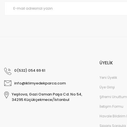
Ürün fiyatı diğer sitelerden daha pahalı.
Bu ürüne benzer farklı alternatifler olmalı.
ÜYELİK
0(532) 054 69 61
Yeni Üyelik
info@iklimyedekparca.com
Üye Girişi
Yeşilova, Gazi Osman Paşa Cd. No 54,
Şifremi Unuttum
34295 Küçükçekmece/İstanbul
İletişim Formu
Havale Bildirim
Sipariş Sorgula