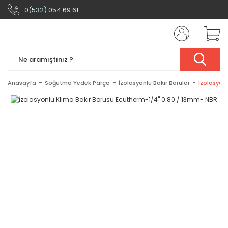
0(532) 054 69 61
Anasayfa
Soğutma Yedek Parça
İzolasyonlu Bakır Borular
İzolasyon