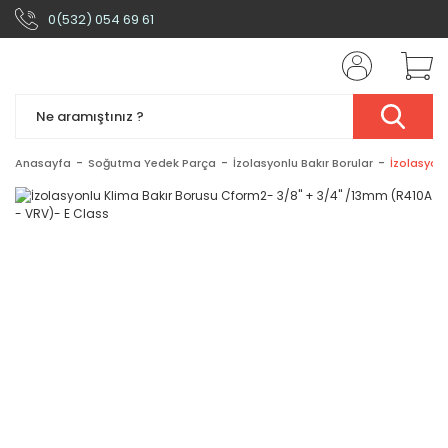
0(532) 054 69 61
Anasayfa
Soğutma Yedek Parça
İzolasyonlu Bakır Borular
İzolasyon