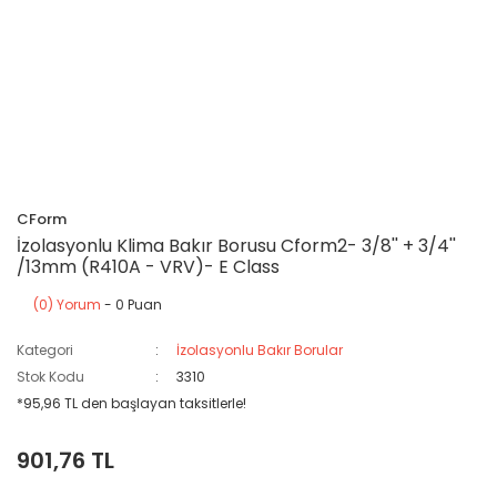
CForm
İzolasyonlu Klima Bakır Borusu Cform2- 3/8'' + 3/4''
/13mm (R410A - VRV)- E Class
(0) Yorum
- 0 Puan
Kategori
İzolasyonlu Bakır Borular
Stok Kodu
3310
*95,96 TL den başlayan taksitlerle!
901,76 TL