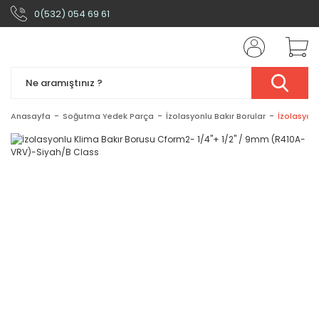
0(532) 054 69 61
Anasayfa
Soğutma Yedek Parça
İzolasyonlu Bakır Borular
İzolasyon