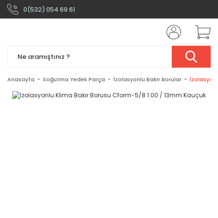
0(532) 054 69 61
Anasayfa
Soğutma Yedek Parça
İzolasyonlu Bakır Borular
İzolasyon