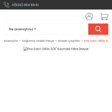
0(532) 054 69 61
Anasayfa
Soğutma Yedek Parça
Drayer Çeşitleri
Frio Sdcl-083s 3/8''