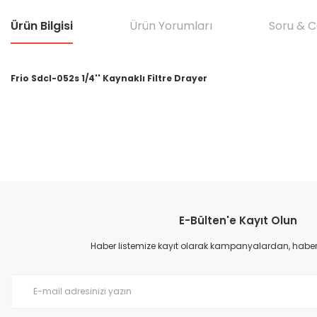
Ürün Bilgisi
Ürün Yorumları
Soru & 
Frio Sdcl-052s 1/4'' Kaynaklı Filtre Drayer
Bu ürünün fiyat bilgisi, resim, ürün açıklamalarında ve diğer konular
Görüş ve önerileriniz için teşekkür ederiz.
E-Bülten'e Kayıt Olun
Ürün resmi kalitesiz, bozuk veya görüntülenemiyor.
Ürün açıklamasında eksik bilgiler bulunuyor.
Haber listemize kayıt olarak kampanyalardan, haberda
Ürün bilgilerinde hatalar bulunuyor.
Ürün fiyatı diğer sitelerden daha pahalı.
Bu ürüne benzer farklı alternatifler olmalı.