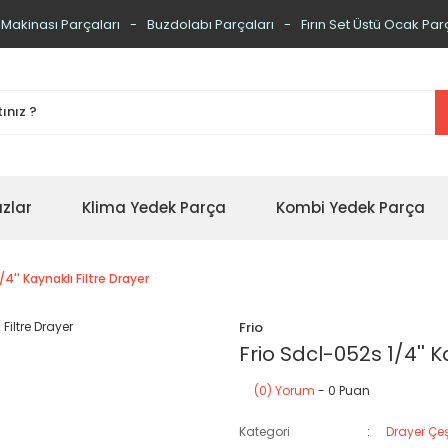
 Makinası Parçaları
Buzdolabı Parçaları
Fırın Set Üstü Ocak Par
zlar
Klima Yedek Parça
Kombi Yedek Parça
/4'' Kaynaklı Filtre Drayer
Frio
Frio Sdcl-052s 1/4'' K
(0) Yorum
- 0 Puan
Kategori
Drayer Çeşi