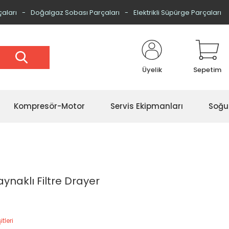
çaları
Doğalgaz Sobası Parçaları
Elektrikli Süpürge Parçaları
Üyelik
Sepetim
Kompresör-Motor
Servis Ekipmanları
Soğu
aynaklı Filtre Drayer
tleri