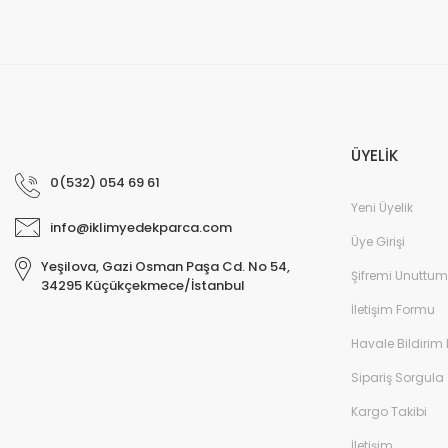
ÜYELİK
0(532) 054 69 61
Yeni Üyelik
info@iklimyedekparca.com
Üye Girişi
Yeşilova, Gazi Osman Paşa Cd. No 54,
Şifremi Unuttum
34295 Küçükçekmece/İstanbul
İletişim Formu
Havale Bildirim
Sipariş Sorgula
Kargo Takibi
İletişim