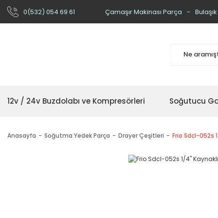
0(532) 054 69 61
Çamaşır Makinası Parça
Bulaşık
12v / 24v Buzdolabı ve Kompresörleri
Soğutucu Ga
Anasayfa
Soğutma Yedek Parça
Drayer Çeşitleri
Frio Sdcl-052s 1