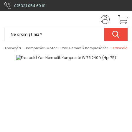
0(532) 054 69 61
Anasayfa
Kompresör-Motor
Yarı Hermetik Kompresörler
Frascold Y