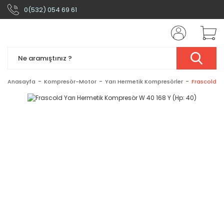
0(532) 054 69 61
Anasayfa
Kompresör-Motor
Yarı Hermetik Kompresörler
Frascold Y