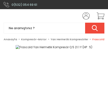
0(532) 054 69 61
Anasayfa
Kompresör-Motor
Yarı Hermetik Kompresörler
Frascold Ya