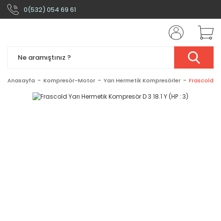
0(532) 054 69 61
Anasayfa
Kompresör-Motor
Yarı Hermetik Kompresörler
Frascold Ya