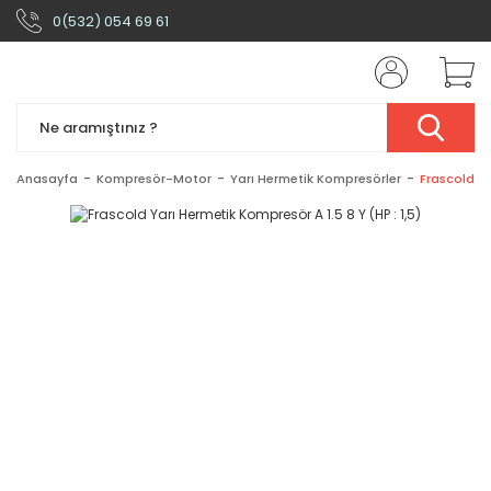
0(532) 054 69 61
Anasayfa
Kompresör-Motor
Yarı Hermetik Kompresörler
Frascold Ya