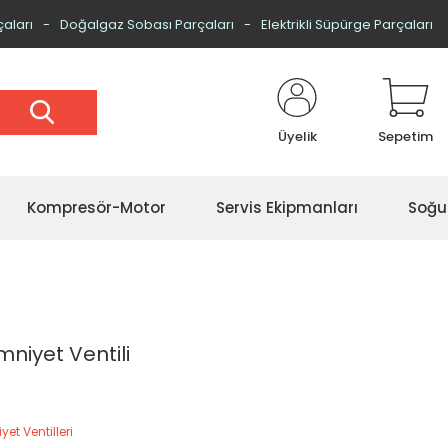
çaları
Doğalgaz Sobası Parçaları
Elektrikli Süpürge Parçaları
Üyelik
Sepetim
Kompresör-Motor
Servis Ekipmanları
Soğu
mniyet Ventili
yet Ventilleri