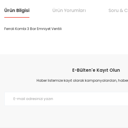
Ürün Bilgisi
Ürün Yorumları
Soru & 
Ferroli Kombi 3 Bar Emniyet Ventili
Bu ürünün fiyat bilgisi, resim, ürün açıklamalarında ve diğer konular
Görüş ve önerileriniz için teşekkür ederiz.
E-Bülten'e Kayıt Olun
Ürün resmi kalitesiz, bozuk veya görüntülenemiyor.
Ürün açıklamasında eksik bilgiler bulunuyor.
Haber listemize kayıt olarak kampanyalardan, haberda
Ürün bilgilerinde hatalar bulunuyor.
Ürün fiyatı diğer sitelerden daha pahalı.
Bu ürüne benzer farklı alternatifler olmalı.