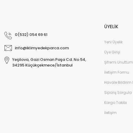
ÜYELİK
0(532) 054 69 61
Yeni Üyelik
info@iklimyedekparca.com
Üye Girişi
Yeşilova, Gazi Osman Paşa Cd. No 54,
Şifremi Unuttum
34295 Küçükçekmece/İstanbul
İletişim Formu
Havale Bildirim
Sipariş Sorgula
Kargo Takibi
İletişim