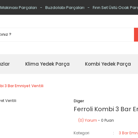
 Makinası Parçaları
Buzdolabı Parçaları
Fırın Set Üstü Ocak Par
zlar
Klima Yedek Parça
Kombi Yedek Parça
bi 3 Bar Emniyet Ventili
Diger
Ferroli Kombi 3 Bar E
(0) Yorum
- 0 Puan
Kategori
3 Bar Emni