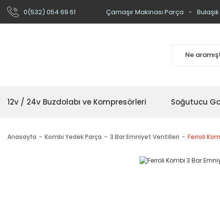
0(532) 054 69 61
Çamaşır Makinası Parça
Bulaşık
12v / 24v Buzdolabı ve Kompresörleri
Soğutucu Ga
Anasayfa
Kombi Yedek Parça
3 Bar Emniyet Ventilleri
Ferroli Kom