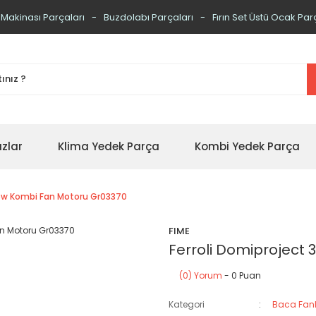
 Makinası Parçaları
Buzdolabı Parçaları
Fırın Set Üstü Ocak Par
zlar
Klima Yedek Parça
Kombi Yedek Parça
35w Kombi Fan Motoru Gr03370
FIME
Ferroli Domiproject
(0) Yorum
- 0 Puan
Kategori
Baca Fanl