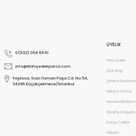
ÜYELİK
0(532) 054 69 61
Yeni Üyelik
info@iklimyedekparca.com
Üye Girişi
Yeşilova, Gazi Osman Paşa Cd. No 54,
Şifremi Unuttum
34295 Küçükçekmece/İstanbul
İletişim Formu
Havale Bildirim
Sipariş Sorgula
Kargo Takibi
İletişim