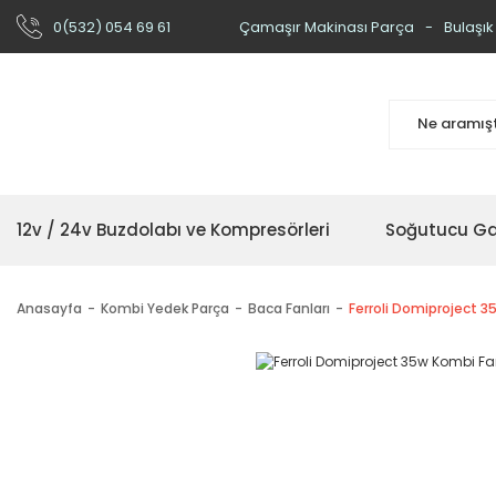
0(532) 054 69 61
Çamaşır Makinası Parça
Bulaşık
12v / 24v Buzdolabı ve Kompresörleri
Soğutucu Ga
Anasayfa
Kombi Yedek Parça
Baca Fanları
Ferroli Domiproject 