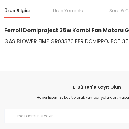
Ürün Bilgisi
Ürün Yorumları
Soru & 
Ferroli Domiproject 35w Kombi Fan Motoru 
GAS BLOWER FIME GR03370 FER DOMIPROJECT 3
Bu ürünün fiyat bilgisi, resim, ürün açıklamalarında ve diğer konular
Görüş ve önerileriniz için teşekkür ederiz.
E-Bülten'e Kayıt Olun
Ürün resmi kalitesiz, bozuk veya görüntülenemiyor.
Ürün açıklamasında eksik bilgiler bulunuyor.
Haber listemize kayıt olarak kampanyalardan, haberda
Ürün bilgilerinde hatalar bulunuyor.
Ürün fiyatı diğer sitelerden daha pahalı.
Bu ürüne benzer farklı alternatifler olmalı.