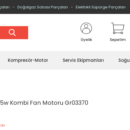
çaları
Doğalgaz Sobası Parçaları
Elektrikli Süpürge Parçaları
Üyelik
Sepetim
Kompresör-Motor
Servis Ekipmanları
Soğu
 35w Kombi Fan Motoru Gr03370
arı