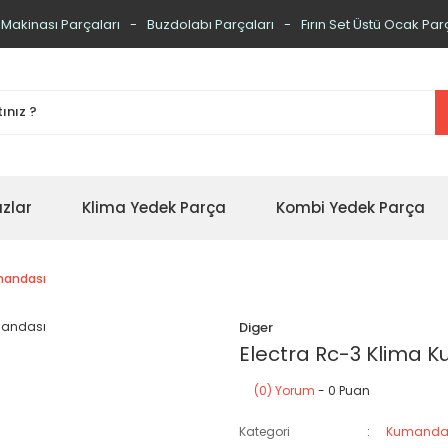
 Makinası Parçaları
Buzdolabı Parçaları
Fırın Set Üstü Ocak Par
zlar
Klima Yedek Parça
Kombi Yedek Parça
umandası
Diger
Electra Rc-3 Klima 
(0) Yorum
- 0 Puan
Kategori
Kumanda