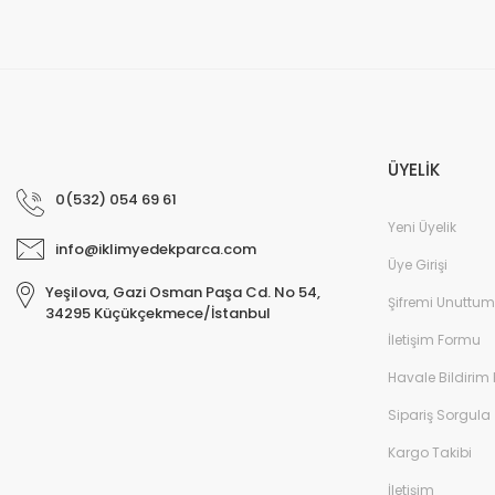
ÜYELİK
0(532) 054 69 61
Yeni Üyelik
info@iklimyedekparca.com
Üye Girişi
Yeşilova, Gazi Osman Paşa Cd. No 54,
Şifremi Unuttum
34295 Küçükçekmece/İstanbul
İletişim Formu
Havale Bildirim
Sipariş Sorgula
Kargo Takibi
İletişim