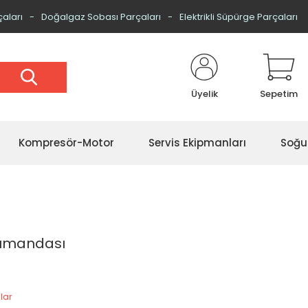
çaları
Doğalgaz Sobası Parçaları
Elektrikli Süpürge Parçaları
Üyelik
Sepetim
Kompresör-Motor
Servis Ekipmanları
Soğu
Kumandası
lar