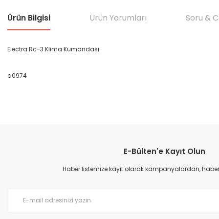
Ürün Bilgisi
Ürün Yorumları
Soru & 
Electra Rc-3 Klima Kumandası
a0974
Bu ürünün fiyat bilgisi, resim, ürün açıklamalarında ve diğer konular
Görüş ve önerileriniz için teşekkür ederiz.
E-Bülten'e Kayıt Olun
Ürün resmi kalitesiz, bozuk veya görüntülenemiyor.
Ürün açıklamasında eksik bilgiler bulunuyor.
Haber listemize kayıt olarak kampanyalardan, haberda
Ürün bilgilerinde hatalar bulunuyor.
Ürün fiyatı diğer sitelerden daha pahalı.
Bu ürüne benzer farklı alternatifler olmalı.