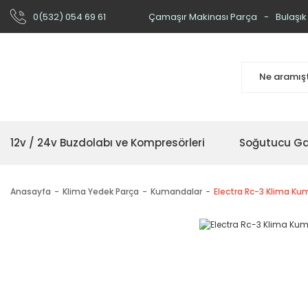
0(532) 054 69 61
Çamaşır Makinası Parça
Bulaşık
12v / 24v Buzdolabı ve Kompresörleri
Soğutucu Ga
Anasayfa
Klima Yedek Parça
Kumandalar
Electra Rc-3 Klima K