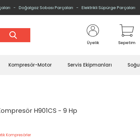
çaları
Doğalgaz Sobası Parçaları
Elektrikli Süpürge Parçaları
Üyelik
Sepetim
Kompresör-Motor
Servis Ekipmanları
Soğu
 Kompresör H901CS - 9 Hp
etik Kompresörler