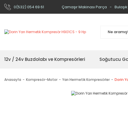
0(532) 054 69 61
Çamaşır Makinası Parça
Bulaşık
12v / 24v Buzdolabı ve Kompresörleri
Soğutucu Ga
Anasayfa
Kompresör-Motor
Yarı Hermetik Kompresörler
Dorin Y