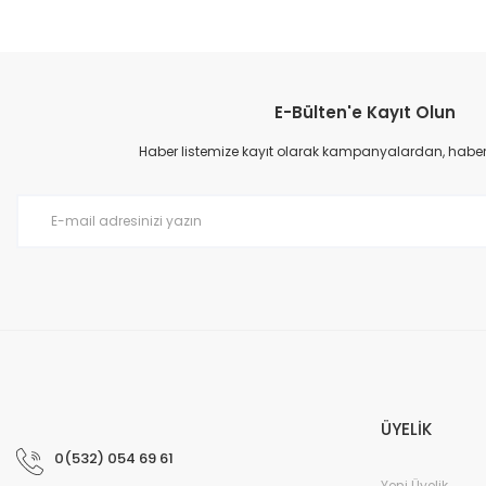
Bu ürünün fiyat bilgisi, resim, ürün açıklamalarında ve diğer konular
Görüş ve önerileriniz için teşekkür ederiz.
E-Bülten'e Kayıt Olun
Ürün resmi kalitesiz, bozuk veya görüntülenemiyor.
Ürün açıklamasında eksik bilgiler bulunuyor.
Haber listemize kayıt olarak kampanyalardan, haberda
Ürün bilgilerinde hatalar bulunuyor.
Ürün fiyatı diğer sitelerden daha pahalı.
Bu ürüne benzer farklı alternatifler olmalı.
ÜYELİK
0(532) 054 69 61
Yeni Üyelik