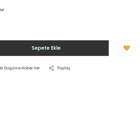
le!
Sepete Ekle
atı Düşünce Haber Ver
Paylaş