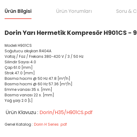
Ürün Bilgisi
Ürün Yorumları
Soru & 
Dorin Yarı Hermetik Kompresör H901CS - 9
Modeli H901CS
Soğutucu akışkan R404A
Voltaj / Faz / Frekans 380-420 V / 3 / 50 Hz
Silindir Sayısı 4.0
Çap 61.0 [mm]
Strok 47.0 [mm]
Basma hacmi @ 50 Hz 47.8 [m³/h]
Basma hacmi @ 60 Hz 57.36 [m³/h]
Emme vanası 35 s. [mm]
Basma vanası 22 s. [mm]
Yağ şarjı 2.0 [L]
Ürün Klavuzu :
Dorin/H35/H901CS.pdf
Genel Katalog :
Dorin H Series .pdf