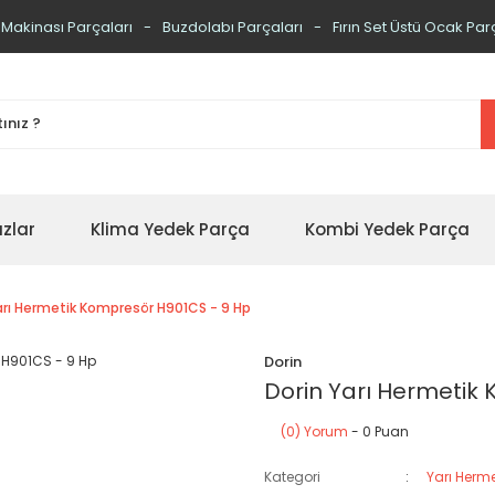
 Makinası Parçaları
Buzdolabı Parçaları
Fırın Set Üstü Ocak Par
zlar
Klima Yedek Parça
Kombi Yedek Parça
arı Hermetik Kompresör H901CS - 9 Hp
Dorin
Dorin Yarı Hermetik
(0) Yorum
- 0 Puan
Kategori
Yarı Herm