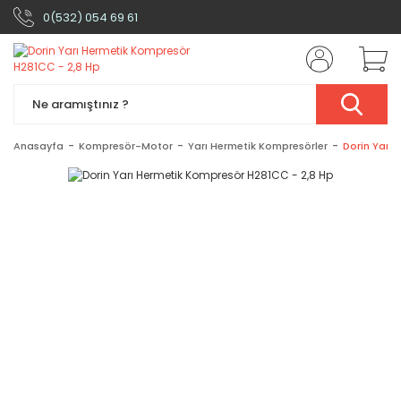
0(532) 054 69 61
Anasayfa
Kompresör-Motor
Yarı Hermetik Kompresörler
Dorin Yarı