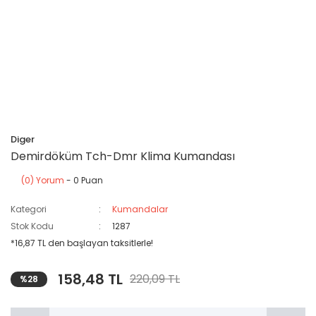
Diger
Demirdöküm Tch-Dmr Klima Kumandası
(0) Yorum
- 0 Puan
Kategori
Kumandalar
Stok Kodu
1287
*16,87 TL den başlayan taksitlerle!
158,48 TL
220,09 TL
%28