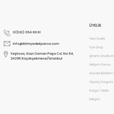
ÜYELİK
0(532) 054 69 61
Yeni Üyelik
info@iklimyedekparca.com
Üye Girişi
Yeşilova, Gazi Osman Paşa Cd. No 54,
Şifremi Unuttum
34295 Küçükçekmece/İstanbul
İletişim Formu
Havale Bildirim
Sipariş Sorgula
Kargo Takibi
İletişim