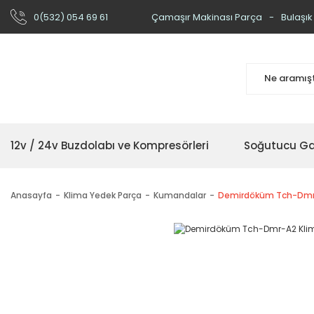
0(532) 054 69 61
Çamaşır Makinası Parça
Bulaşık
12v / 24v Buzdolabı ve Kompresörleri
Soğutucu Ga
Anasayfa
Klima Yedek Parça
Kumandalar
Demirdöküm Tch-Dmr