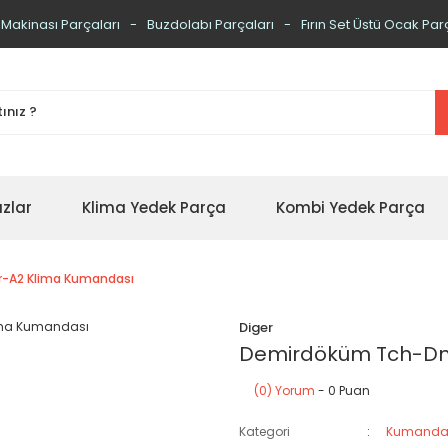
 Makinası Parçaları
Buzdolabı Parçaları
Fırın Set Üstü Ocak Par
zlar
Klima Yedek Parça
Kombi Yedek Parça
-A2 Klima Kumandası
Diger
Demirdöküm Tch-Dm
(0) Yorum
- 0 Puan
Kategori
Kumanda