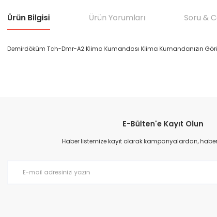
Ürün Bilgisi
Ürün Yorumları
Soru & 
Demirdöküm Tch-Dmr-A2 Klima Kumandası Klima Kumandanızın Görüntüsü
Bu ürünün fiyat bilgisi, resim, ürün açıklamalarında ve diğer konular
Görüş ve önerileriniz için teşekkür ederiz.
E-Bülten'e Kayıt Olun
Ürün resmi kalitesiz, bozuk veya görüntülenemiyor.
Ürün açıklamasında eksik bilgiler bulunuyor.
Haber listemize kayıt olarak kampanyalardan, haberda
Ürün bilgilerinde hatalar bulunuyor.
Ürün fiyatı diğer sitelerden daha pahalı.
Bu ürüne benzer farklı alternatifler olmalı.