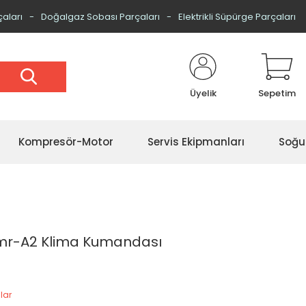
çaları
Doğalgaz Sobası Parçaları
Elektrikli Süpürge Parçaları
Üyelik
Sepetim
Kompresör-Motor
Servis Ekipmanları
Soğu
r-A2 Klima Kumandası
lar