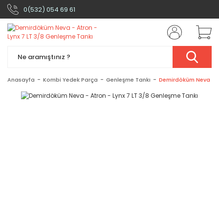
0(532) 054 69 61
Anasayfa
Kombi Yedek Parça
Genleşme Tankı
Demirdöküm Neva - At