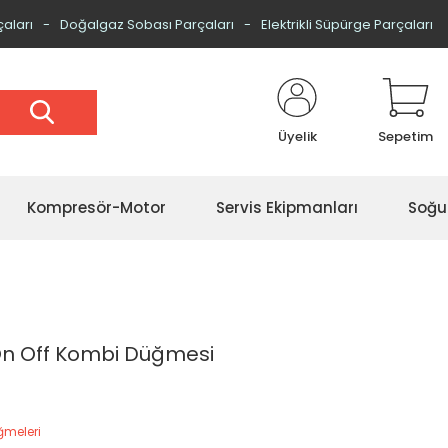
çaları
Doğalgaz Sobası Parçaları
Elektrikli Süpürge Parçaları
Üyelik
Sepetim
Kompresör-Motor
Servis Ekipmanları
Soğu
n Off Kombi Düğmesi
ğmeleri