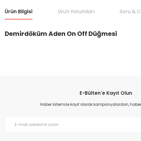
Ürün Bilgisi
Ürün Yorumları
Soru & 
Demirdöküm Aden On Off Düğmesi
Bu ürünün fiyat bilgisi, resim, ürün açıklamalarında ve diğer konular
Görüş ve önerileriniz için teşekkür ederiz.
E-Bülten'e Kayıt Olun
Ürün resmi kalitesiz, bozuk veya görüntülenemiyor.
Ürün açıklamasında eksik bilgiler bulunuyor.
Haber listemize kayıt olarak kampanyalardan, haberda
Ürün bilgilerinde hatalar bulunuyor.
Ürün fiyatı diğer sitelerden daha pahalı.
Bu ürüne benzer farklı alternatifler olmalı.