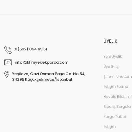
ÜYELİK
0(532) 054 69 61
Yeni Üyelik
info@iklimyedekparca.com
Üye Girişi
Yeşilova, Gazi Osman Paşa Cd. No 54,
Şifremi Unuttum
34295 Küçükçekmece/İstanbul
İletişim Formu
Havale Bildirim
Sipariş Sorgula
Kargo Takibi
İletişim