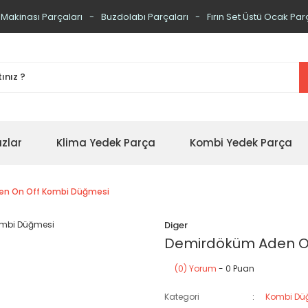
 Makinası Parçaları
Buzdolabı Parçaları
Fırın Set Üstü Ocak Par
zlar
Klima Yedek Parça
Kombi Yedek Parça
en On Off Kombi Düğmesi
Diger
Demirdöküm Aden O
(0) Yorum
- 0 Puan
Kategori
Kombi Dü