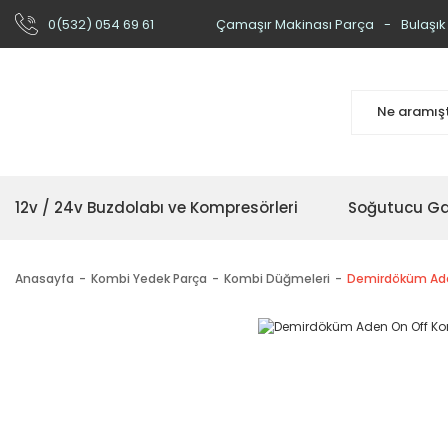
0(532) 054 69 61
Çamaşır Makinası Parça
Bulaşık
12v / 24v Buzdolabı ve Kompresörleri
Soğutucu Ga
Anasayfa
Kombi Yedek Parça
Kombi Düğmeleri
Demirdöküm Ad