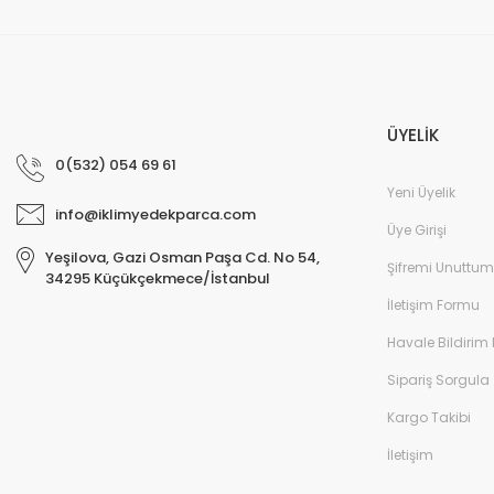
ÜYELİK
0(532) 054 69 61
Yeni Üyelik
info@iklimyedekparca.com
Üye Girişi
Yeşilova, Gazi Osman Paşa Cd. No 54,
Şifremi Unuttum
34295 Küçükçekmece/İstanbul
İletişim Formu
Havale Bildirim
Sipariş Sorgula
Kargo Takibi
İletişim