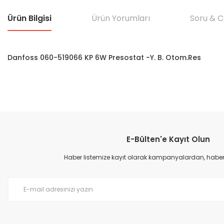
Ürün Bilgisi
Ürün Yorumları
Soru & 
Danfoss 060-519066 KP 6W Presostat -Y. B. Otom.Res
Bu ürünün fiyat bilgisi, resim, ürün açıklamalarında ve diğer konular
Görüş ve önerileriniz için teşekkür ederiz.
E-Bülten'e Kayıt Olun
Ürün resmi kalitesiz, bozuk veya görüntülenemiyor.
Ürün açıklamasında eksik bilgiler bulunuyor.
Haber listemize kayıt olarak kampanyalardan, haberda
Ürün bilgilerinde hatalar bulunuyor.
Ürün fiyatı diğer sitelerden daha pahalı.
Bu ürüne benzer farklı alternatifler olmalı.