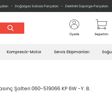
çaları
Doğalgaz Sobası Parçaları
Elektrikli Süpürge Parçaları
Üyelik
Sepetim
Kompresör-Motor
Servis Ekipmanları
Soğu
sınç Şalteri 060-519066 KP 6W -Y. B.