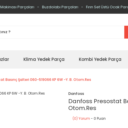
 Makinası Parçaları
Buzdolabı Parçaları
Fırın Set Üstü Ocak Par
zlar
Klima Yedek Parça
Kombi Yedek Parça
at Basınç Şalteri 060-519066 KP 6W -Y. B. Otom.Res
Danfoss
Danfoss Presostat Ba
Otom.Res
(0) Yorum
- 0 Puan