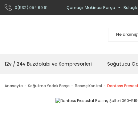
0(532) 054 69 61
Çamaşır Makinası Parça
Bulaşık
12v / 24v Buzdolabı ve Kompresörleri
Soğutucu Ga
Anasayfa
Soğutma Yedek Parça
Basınç Kontrol
Danfoss Presost