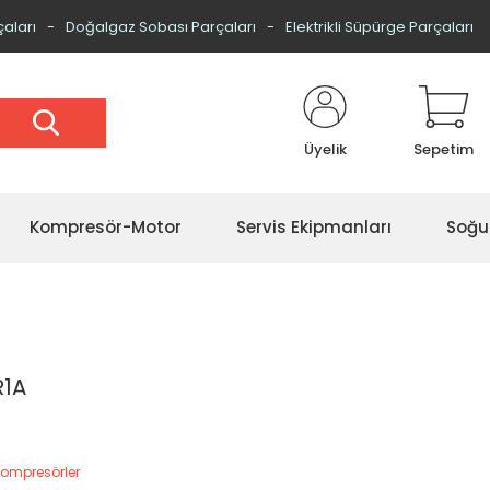
çaları
Doğalgaz Sobası Parçaları
Elektrikli Süpürge Parçaları
Üyelik
Sepetim
Kompresör-Motor
Servis Ekipmanları
Soğu
R1A
Kompresörler