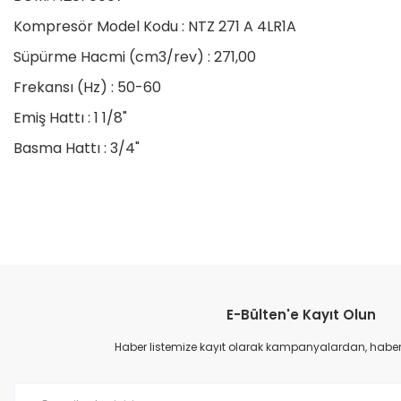
Kompresör Model Kodu : NTZ 271 A 4LR1A
Süpürme Hacmi (cm3/rev) : 271,00
Frekansı (Hz) : 50-60
Emiş Hattı : 1 1/8"
Basma Hattı : 3/4"
Bu ürünün fiyat bilgisi, resim, ürün açıklamalarında ve diğer konular
Görüş ve önerileriniz için teşekkür ederiz.
E-Bülten'e Kayıt Olun
Ürün resmi kalitesiz, bozuk veya görüntülenemiyor.
Ürün açıklamasında eksik bilgiler bulunuyor.
Haber listemize kayıt olarak kampanyalardan, haberda
Ürün bilgilerinde hatalar bulunuyor.
Ürün fiyatı diğer sitelerden daha pahalı.