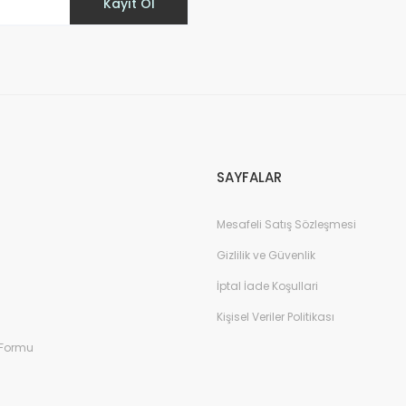
Kayıt Ol
Gönder
SAYFALAR
Mesafeli Satış Sözleşmesi
Gizlilik ve Güvenlik
İptal İade Koşullari
Kişisel Veriler Politikası
 Formu