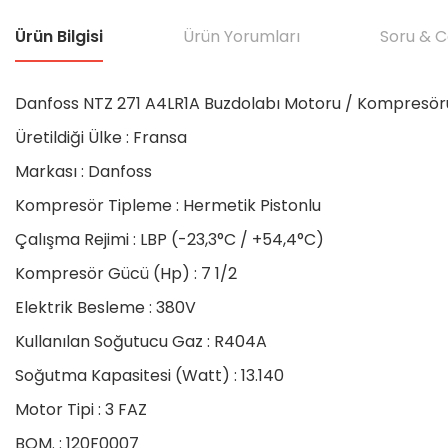
Ürün Bilgisi
Ürün Yorumları
Soru & 
Danfoss NTZ 271 A4LR1A Buzdolabı Motoru / Kompresör
Üretildiği Ülke : Fransa
Markası : Danfoss
Kompresör Tipleme : Hermetik Pistonlu
Çalışma Rejimi : LBP (-23,3°C / +54,4°C)
Kompresör Gücü (Hp) : 7 1/2
Elektrik Besleme : 380V
Kullanılan Soğutucu Gaz : R404A
Soğutma Kapasitesi (Watt) : 13.140
Motor Tipi : 3 FAZ
BOM. : 120F0007