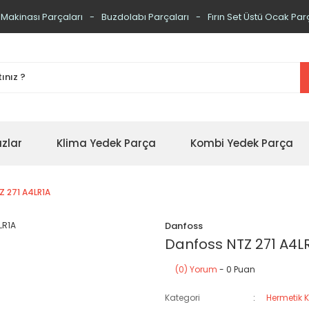
 Makinası Parçaları
Buzdolabı Parçaları
Fırın Set Üstü Ocak Par
zlar
Klima Yedek Parça
Kombi Yedek Parça
Z 271 A4LR1A
Danfoss
Danfoss NTZ 271 A4L
(0) Yorum
- 0 Puan
Kategori
Hermetik 