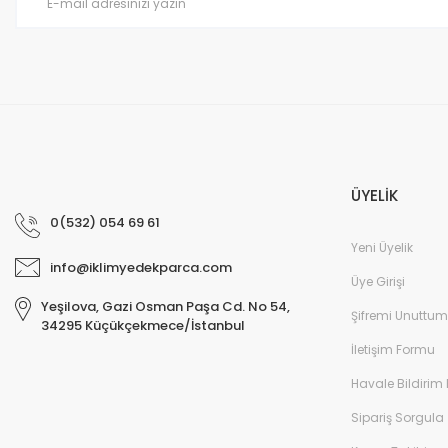
Bu ürüne benzer farklı alternatifler olmalı.
ÜYELİK
0(532) 054 69 61
Yeni Üyelik
info@iklimyedekparca.com
Üye Girişi
Yeşilova, Gazi Osman Paşa Cd. No 54,
Şifremi Unuttum
34295 Küçükçekmece/İstanbul
İletişim Formu
Havale Bildirim
Sipariş Sorgula