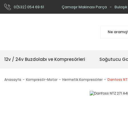
0(532) 054 69 61
Çamaşır Makinası Parça
Bulaşık
12v / 24v Buzdolabı ve Kompresörleri
Soğutucu Ga
Anasayfa
Kompresör-Motor
Hermetik Kompresörler
Danfoss NT