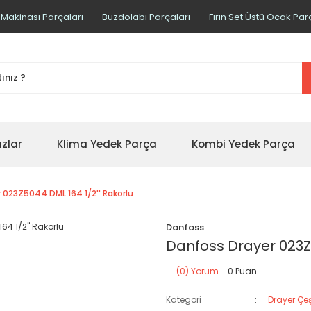
 Makinası Parçaları
Buzdolabı Parçaları
Fırın Set Üstü Ocak Par
zlar
Klima Yedek Parça
Kombi Yedek Parça
 023Z5044 DML 164 1/2'' Rakorlu
Danfoss
Danfoss Drayer 023Z5
(0) Yorum
- 0 Puan
Kategori
Drayer Çeşi