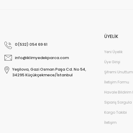
ÜYELİK
0(532) 054 69 61
Yeni Üyelik
info@iklimyedekparca.com
Üye Girişi
Yeşilova, Gazi Osman Paşa Cd. No 54,
Şifremi Unuttum
34295 Küçükçekmece/İstanbul
İletişim Formu
Havale Bildirim
Sipariş Sorgula
Kargo Takibi
İletişim