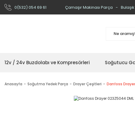
0(532) 054 69 61
Çamaşır Makinası Parça
Bulaşık
12v / 24v Buzdolabı ve Kompresörleri
Soğutucu Ga
Anasayfa
Soğutma Yedek Parça
Drayer Çeşitleri
Danfoss Drayer