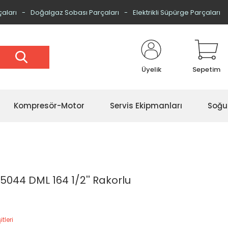
çaları
Doğalgaz Sobası Parçaları
Elektrikli Süpürge Parçaları
Üyelik
Sepetim
Kompresör-Motor
Servis Ekipmanları
Soğu
044 DML 164 1/2'' Rakorlu
tleri