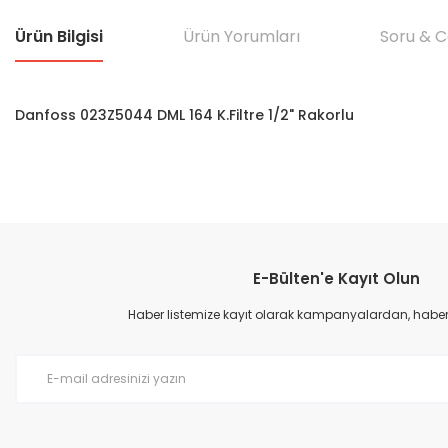
Ürün Bilgisi
Ürün Yorumları
Soru & 
Danfoss 023Z5044 DML 164 K.Filtre 1/2" Rakorlu
Bu ürünün fiyat bilgisi, resim, ürün açıklamalarında ve diğer konular
Görüş ve önerileriniz için teşekkür ederiz.
E-Bülten'e Kayıt Olun
Ürün resmi kalitesiz, bozuk veya görüntülenemiyor.
Ürün açıklamasında eksik bilgiler bulunuyor.
Haber listemize kayıt olarak kampanyalardan, haberda
Ürün bilgilerinde hatalar bulunuyor.
Ürün fiyatı diğer sitelerden daha pahalı.
Bu ürüne benzer farklı alternatifler olmalı.