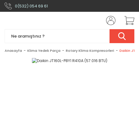
0(532) 054 69 61
Anasayfa
Klima Yedek Parça
Rotary Klima Kompresorleri
Daikin JT1